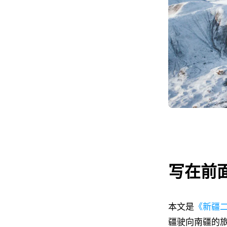
写在前
本文是
《新疆
疆驶向南疆的旅程