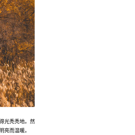
得光秃秃地。然
明亮而温暖。