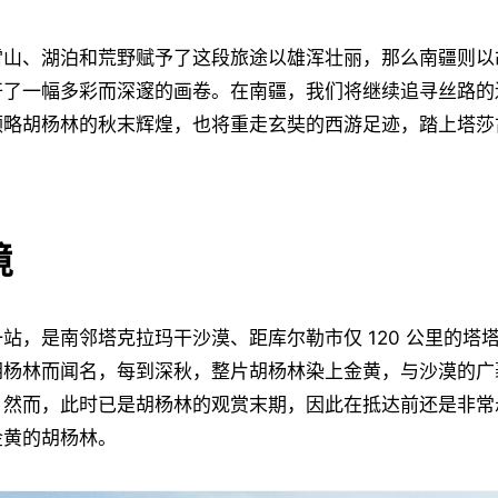
雪山、湖泊和荒野赋予了这段旅途以雄浑壮丽，那么南疆则以
开了一幅多彩而深邃的画卷。在南疆，我们将继续追寻丝路的
领略胡杨林的秋末辉煌，也将重走玄奘的西游足迹，踏上塔莎
境
站，是南邻塔克拉玛干沙漠、距库尔勒市仅 120 公里的塔
胡杨林而闻名，每到深秋，整片胡杨林染上金黄，与沙漠的广
。然而，此时已是胡杨林的观赏末期，因此在抵达前还是非常
金黄的胡杨林。