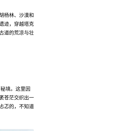
胡杨林、沙漠和
遗迹，穿越塔克
古道的荒凉与壮
塔秘境。这里因
袤苍茫交织出一
忐忑的，不知道