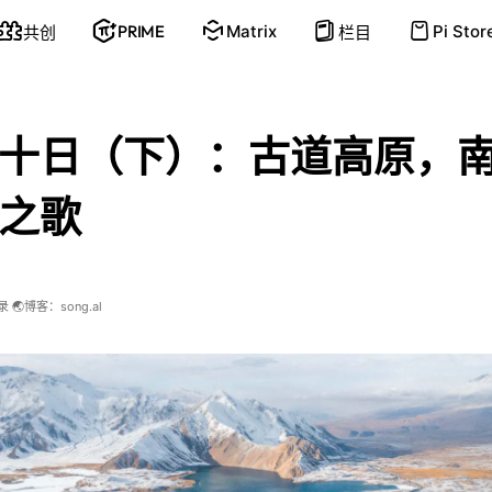
PRIME
Matrix
Pi Stor
共创
栏目
十日（下）：古道高原，
之歌
🌏博客：song.al