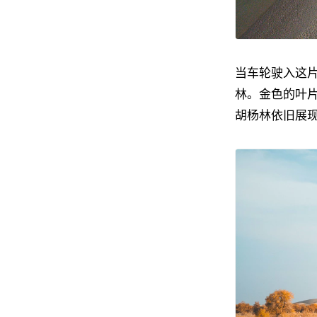
当车轮驶入这
林。金色的叶
胡杨林依旧展