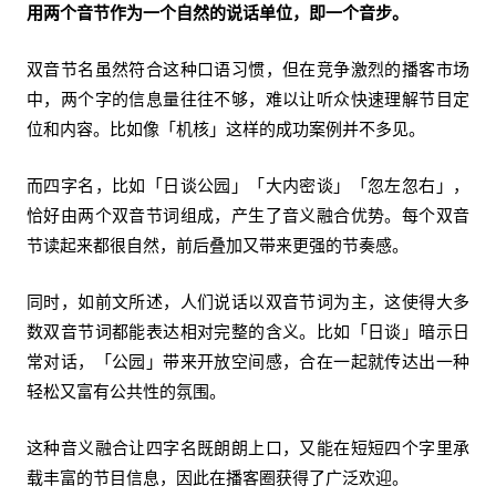
用两个音节作为一个自然的说话单位，即一个音步。
双音节名虽然符合这种口语习惯，但在竞争激烈的播客市场
中，两个字的信息量往往不够，难以让听众快速理解节目定
位和内容。比如像「机核」这样的成功案例并不多见。
而四字名，比如「日谈公园」「大内密谈」「忽左忽右」，
恰好由两个双音节词组成，产生了音义融合优势。每个双音
节读起来都很自然，前后叠加又带来更强的节奏感。
同时，如前文所述，人们说话以双音节词为主，这使得大多
数双音节词都能表达相对完整的含义。比如「日谈」暗示日
常对话，「公园」带来开放空间感，合在一起就传达出一种
轻松又富有公共性的氛围。
这种音义融合让四字名既朗朗上口，又能在短短四个字里承
载丰富的节目信息，因此在播客圈获得了广泛欢迎。