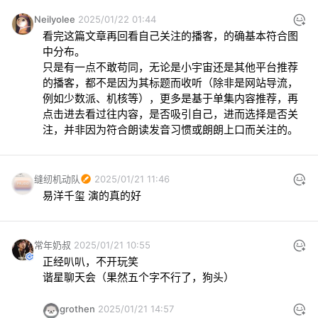
Neilyolee
2025/01/22 01:44
看完这篇文章再回看自己关注的播客，的确基本符合图
中分布。

只是有一点不敢苟同，无论是小宇宙还是其他平台推荐
的播客，都不是因为其标题而收听（除非是网站导流，
例如少数派、机核等），更多是基于单集内容推荐，再
点击进去看过往内容，是否吸引自己，进而选择是否关
注，并非因为符合朗读发音习惯或朗朗上口而关注的。
缝纫机动队
2025/01/21 11:46
易洋千玺 演的真的好
常年奶叔
2025/01/21 10:55
正经叭叭，不开玩笑

谐星聊天会（果然五个字不行了，狗头）
grothen
2025/01/21 14:57