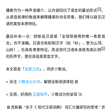
5
播客作为一种声音媒介，让内容回归了语言的最初形式
。
从语音规律的角度来解释播客的命名现象，我们得以窥见汉
语的某些本质特征。
最后补充一点：财新说汉语是「全球现使用的唯一表意语
言」也不准确。日语也有和制汉字（如「峠」，意为山顶、
6
山岭），也具有表意特征。而且现代汉语本身就有高比例
的形声字，更应该说是意音文字。
本文首发「
言辞之间
」，同步少数派。
> 关注
少数派公众号
，解锁全新阅读体验 📰
> 实用、好用的
正版软件
，少数派为你呈现 🚀
苏新春. "关于《 现代汉语词典》 词汇计量研究的思考." 世
1