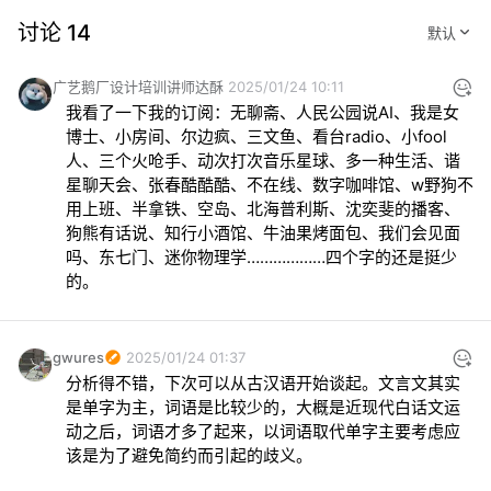
讨论 14
广艺鹅厂设计培训讲师达酥
2025/01/24 10:11
我看了一下我的订阅：无聊斋、人民公园说AI、我是女
博士、小房间、尔边疯、三文鱼、看台radio、小fool
人、三个火呛手、动次打次音乐星球、多一种生活、谐
星聊天会、张春酷酷酷、不在线、数字咖啡馆、w野狗不
用上班、半拿铁、空岛、北海普利斯、沈奕斐的播客、
狗熊有话说、知行小酒馆、牛油果烤面包、我们会见面
吗、东七门、迷你物理学………………四个字的还是挺少
的。
gwures
2025/01/24 01:37
分析得不错，下次可以从古汉语开始谈起。文言文其实
是单字为主，词语是比较少的，大概是近现代白话文运
动之后，词语才多了起来，以词语取代单字主要考虑应
该是为了避免简约而引起的歧义。