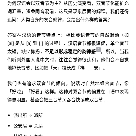
为何汉语会以双音节为主？从历史演变看，双音节化能扩充
词汇量，避免同音混淆，这只是现象层面的解释。我们还得
追问：人类自身的发音规律，会给出什么样的答案？
答案在汉语的音节特点上：相比英语音节的自然滑动（如
[ai] 是从 [a] 到 [i] 的过程），汉语音节都很短促，单个音节
2
太短，缺少抑扬，
不足以形成稳定的韵律感
。所以，当我
们听到外国人说中文时，往往会觉得很违和，他们会不自觉
地拖长音节，比如把「天」拉长成「梯——安」。
我们也有追求双音节的倾向，说话时自然地组合音节，像
「好吃」「好看」这样。这种对双音节的偏爱在口语中表现
得更明显，甚至会把三音节词吞音快读成双音节：
派出所 => 派所
公安局 => 关局