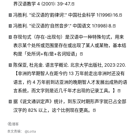
界汉语教学 4 (2001): 39-47.
冯胜利. "论汉语的'韵律词'." 中国社会科学 1(1996):16.
2
冯胜利. "论汉语的'自然音步'." 中国语文 1(1998):8.
3
存现句式（存在-出现句）是汉语中一种特殊句式，用来
4
表示某个处所或范围里存在或出现了某人或某物，基本结
构是「处所词+有/是+名词短语」
陈保亚, 杜兆金. 语言学概论. 北京大学出版社, 2023:220.
5
【非洲的早期智人在距今约 13 万年前走出非洲时还没有
语言，约 4 万年前到达亚洲的晚期智人才发展出成熟的语
言系统，而文字则是近几千年才出现的记录工具。】
据《说文通训定声》统计，到东汉时期形声字就已占全部
6
汉字的 82% 以上，这个比例现在更高。
播客
本文责编：
@Lotta