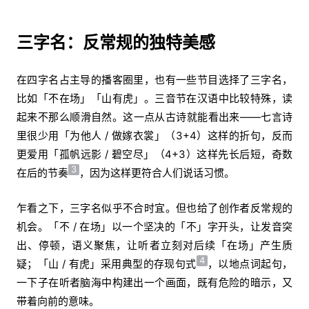
三字名：反常规的独特美感
在四字名占主导的播客圈里，也有一些节目选择了三字名，
比如「不在场」「山有虎」。三音节在汉语中比较特殊，读
起来不那么顺滑自然。这一点从古诗就能看出来——七言诗
里很少用「为他人 / 做嫁衣裳」（3+4）这样的折句，反而
更爱用「孤帆远影 / 碧空尽」（4+3）这样先长后短，奇数
3
在后的节奏
，因为这样更符合人们说话习惯。
乍看之下，三字名似乎不合时宜。但也给了创作者反常规的
机会。「不 / 在场」以一个坚决的「不」字开头，让发音突
出、停顿，语义聚焦，让听者立刻对后续「在场」产生质
4
疑；「山 / 有虎」采用典型的存现句式
，以地点词起句，
一下子在听者脑海中构建出一个画面，既有危险的暗示，又
带着向前的意味。