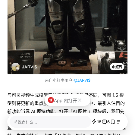
来自小红书用户
@JARVI$
与可灵视频生成模型专注于提升生成质量不同，可图 1.5 模
App 内打开
型则将更新的重点放在了拓展功能上。其中，最引人注目的
新功能当属 AI 模特功能。打开「AI 图片 」模块后，我们先
切换到「AI 试衣」功能，通过详细的文字描述和模特属性设
18
6
说点什么...
置 (例如性别、年龄、身材等) 来生成一个符合需求的虚拟模