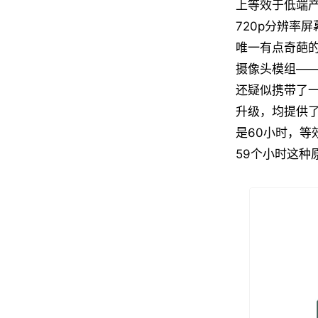
上等效于低端
720p分辨率
唯一有点奇葩的就
摄像头模组——
还疑似携带了
升级，均提供了
是60小时，等
59个小时这种