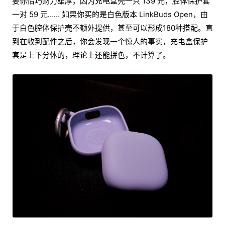
要你恰巧财力雄厚，因为充电盒壳一只 139 元，腔体保护套
一对 59 元…… 如果你买的是白色版本 LinkBuds Open，由
于白色腔体保护壳不额外提供，甚至可以形成180种搭配。直
到在收到配件之后，你会发现一个惊人的事实，充电盒保护
套是上下分体的，理论上还能拼色，不计算了。