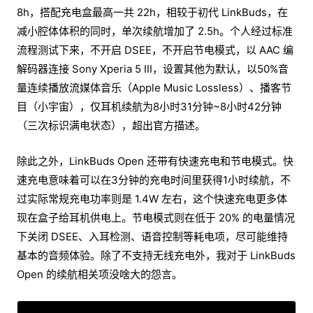
8h，搭配充电盒最高一共 22h，相较于初代 LinkBuds，在
减小腔体体积的同时，单次续航增加了 2.5h。个人经过标准
流程测试下来，不开启 DSEE，不开启节电模式，以 AAC 编
解码器连接 Sony Xperia 5 III，设置其他为默认，以50%音
量连续播放流媒体音乐（Apple Music Lossless）、播客节
目（小宇宙），仅耳机续航为8小时31分钟~8小时42分钟
（三次标识满电状态），超出官方描述。
除此之外，LinkBuds Open 还带有快速充电和节电模式。快
速充电意味着可以在3分钟的充电时间里获得1小时续航，不
过实际常规充电功率则是 1.4W 左右，这个快速充电更多体
现在盒子给耳机供电上。节电模式则在低于 20% 的电量情况
下关闭 DSEE、入耳检测、语音控制等耗电项，尽可能维持
基本的音频体验。除了不支持无线充电外，我对于 LinkBuds
Open 的续航相关项没啥大的怨言。