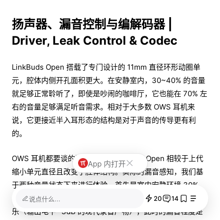
扬声器、漏音控制与编解码器 |
Driver, Leak Control & Codec
LinkBuds Open 搭载了专门设计的 11mm 直径环形动圈单
元，腔体内侧开孔面积更大。在安静室内，30~40% 的音量
就足够正常聆听了，即使是吵闹的咖啡厅，它也能在 70% 左
右的音量足够满足听音需求。相对于大多数 OWS 耳机来
说，它更接近半入耳形态的结构是对于声音的传导更有利
的。
OWS 耳机都要谈的漏音问题。LinkBuds Open 相较于上代
App 内打开
缩小单元直径且改变了腔体结构。实际的漏音感知，我们基
于两种音量状态下来进行体验。首先是室内安静环境 30%
（音量满足听音需求），聆听现代非 acoustic 录音的流行音
20
14
说点什么...
乐（输出电平 -3dB 的现代录音产物），此时的漏音程度是