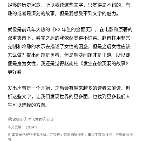
足够的历史沉淀，所以我读这些文字，只觉得是不错的、有
趣的或者是深刻的故事，但是我感受不到文字的魅力。
就像是前几年大热的《82 年生的金智英》，在电影和原著的
双重夹击下，看完之后的我依然觉得不惊喜。赵南柱用非常
克制和冷静的表示去描述了女性的困惑，但是之后女性应该
怎么做？提出问题是勇者，但是解决问题才是王道。所以即
便是身为女性，我还是觉得赵南柱《发生在徐英洞的故事》
更好看。
发出声音是一个开始，之后会有越来越多的读者去解读、剖
析这些文字，让我们发现世界的更多面，也找到更多我们人
生可以选择的方向。
试播集
生活方式
阅读
本文责编：
@Lotta
© 本文著作权归作者所有，并授权少数派独家使用，未经少数派许可，不得转载使
用。