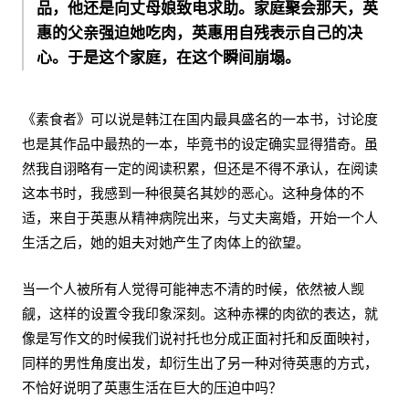
品，他还是向丈母娘致电求助。家庭聚会那天，英
惠的父亲强迫她吃肉，英惠用自残表示自己的决
心。于是这个家庭，在这个瞬间崩塌。
《素食者》可以说是韩江在国内最具盛名的一本书，讨论度
也是其作品中最热的一本，毕竟书的设定确实显得猎奇。虽
然我自诩略有一定的阅读积累，但还是不得不承认，在阅读
这本书时，我感到一种很莫名其妙的恶心。这种身体的不
适，来自于英惠从精神病院出来，与丈夫离婚，开始一个人
生活之后，她的姐夫对她产生了肉体上的欲望。
当一个人被所有人觉得可能神志不清的时候，依然被人觊
觎，这样的设置令我印象深刻。这种赤裸的肉欲的表达，就
像是写作文的时候我们说衬托也分成正面衬托和反面映衬，
同样的男性角度出发，却衍生出了另一种对待英惠的方式，
不恰好说明了英惠生活在巨大的压迫中吗？