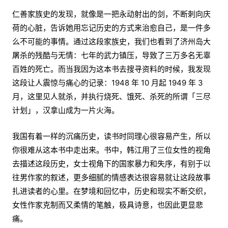
仁善家族史的发现，就像是一把永动射出的剑，不断刺向庆
荷的心脏，告诉她用忘记历史的方式来治愈自己，是一件多
么不可能的事情。通过这段家族史，我们也看到了济州岛大
屠杀的残酷与无情：七年的武力镇压，导致了三万多名无辜
百姓的死亡。而当我因为这本书去搜寻资料的时候，我发现
这段让人震惊与痛心的记录：1948 年 10 月起 1949 年 3
月，这里见人就杀，并执行烧死、饿死、杀死的所谓「三尽
计划」，汉拿山成为一片火海。
我国有着一样的沉痛历史，读书时同理心很容易产生，所以
你很难从这本书中走出来。书中，韩江用了三位女性的视角
去描述这段历史，女士视角下的国家暴力和失序，有别于以
往男作家的叙述，更多细腻的情感表达很容易就让这段故事
扎进读者的心里。在梦境和回忆中，历史和现实不断交织，
女性作家克制而又柔情的笔触，极具诗意，也因此更显悲
痛。