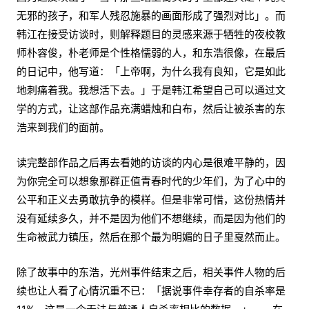
无邪的孩子，和军人残忍施暴的画面形成了强烈对比」。而
韩江在接受访谈时，则解释题目的灵感来源于牺牲的夜校教
师朴容俊，朴老师是个性格懦弱的人，和东浩很像，在最后
的日记中，他写道：「上帝啊，为什么我有良知，它是如此
地刺痛着我。我想活下去。」于是韩江希望自己可以通过文
学的方式，让这部作品充满蜡烛和白布，然后让被杀害的东
浩来到我们的面前。
读完整部作品之后再去看她的访谈的内心是很难平静的，因
为你完全可以想象那群正值青春时代的少年们，为了心中的
公平和正义去勇敢抗争的模样。但是非常可惜，这份热情并
没有延续多久，并不是因为他们不想继续，而是因为他们的
生命被武力镇压，然后在那个最为明媚的日子里戛然而止。
除了故事中的东浩，光州事件结束之后，相关事件人物的后
续也让人看了心情沉重不已：「据说事件幸存者的自杀率是