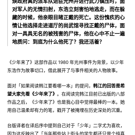
焕政府真的派军队进驻光州并进行武力镇压时，面
对军人的无情扫射，东浩立刻害怕地逃走，而在躲
藏的时候，他亲眼目睹正戴的死亡。这份愧疚的心
情让他选择走进道厅的尚武馆寻找正戴的尸体，面
对一具具无名的被残害的尸体，他在心中不止一遍
地质问：到底为什么他死了？我还活着？
《少年来了》这部作品以 1980 年光州事件为背景，以少年
东浩作为故事切口，借此展开了与事件相关的人物故事。
面对「如果阅读韩江要看哪一本」的提问，
韩江的回答是希
望大家先看《少年来了》
。在阅读完韩江目前已出版的八部
作品之后，《少年来了》也是我心目中觉得最棒的一本。她
用自己温柔却有力的笔，戳开了被掩埋在历史深处的沉重。
台版译者在译后序中提到自己对于「少年」二字尤为喜欢，
因为这反映出了「当年那些站上街头的学生都还只是个纯真