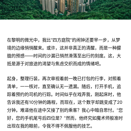
在黎明的微光中，我比“四方庭院”的闹钟还要早一步，从梦
境的边缘悄悄醒来。或许，这并非真正的清醒，而是一种朦
胧的预感——时间的沙漏已悄然滑落至出行的刻度。这，大
抵是源于对旅途的渴望与焦虑交织而成的情绪吧。
起身，整理行装，再次审视着前一晚已打包的行李，对照着
清单，一一核对，直至确认无一遗漏。随后，打开手机，追
踪着预约的司机的行踪。时间似乎在戏弄我，刚起床时，他
告诉我还有10分钟的路程，而现在，这个数字却跳变成了20
分钟。难道他在途中又接了别的乘客？我心中暗自思忖。“您
好，您的手机尾号后四位是？”然而，他终究如魔术师般准时
出现在我的眼前，令我不得不佩服他的技艺。