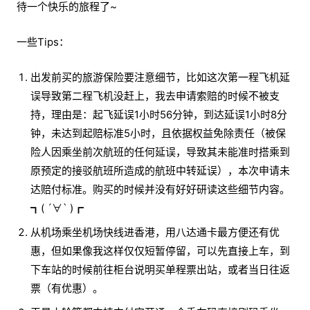
待一个快乐的旅程了~
一些Tips：
出发前买的旅游保险要注意细节，比如这次第一程飞机延
误导致第二程飞机没赶上，我去申请索赔的时候不被支
持，理由是：起飞延误1小时56分钟，到达延误1小时8分
钟，未达到起赔标准5小时，且依据权益免除责任（被保
险人因乘坐前次航班的任何延误，导致其未能准时搭乘到
原预定的接驳航班所造成的航班中转延误），本次申请未
达赔付标准。购买的时候并没有好好研读这些细节内容。
┓( ´∀` )┏
从机场乘坐机场快线进香港，用八达通卡最方便还有优
惠，但如果像我这样仅仅短暂停留，可以先直接上车，到
下车站的时候前往柜台说明买单程票出站，或者当日往返
票（有优惠）。