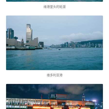
维港里头的轮渡
维多利亚港