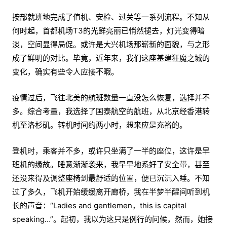
按部就班地完成了值机、安检、过关等一系列流程。不知从
何时起，首都机场T3的光鲜亮丽已悄然褪去，灯光变得暗
淡，空间显得局促。或许是大兴机场那崭新的面貌，与之形
成了鲜明的对比。毕竟，近年来，我们这座基建狂魔之城的
变化，确实有些令人应接不暇。
疫情过后，飞往北美的航班数量一直没怎么恢复，选择并不
多。综合考量，我选择了国泰航空的航班，从北京经香港转
机至洛杉矶。转机时间约两小时，想来应是充裕的。
登机时，乘客并不多，或许只坐满了一半的座位，这许是早
班机的缘故。睡意渐渐袭来，我早早地系好了安全带，甚至
还没来得及调整座椅到最舒适的位置，便已沉沉入睡。不知
过了多久，飞机开始缓缓离开廊桥，我在半梦半醒间听到机
长的声音：“Ladies and gentlemen，this is capital
speaking…”。起初，我以为这只是例行的问候，然而，她接