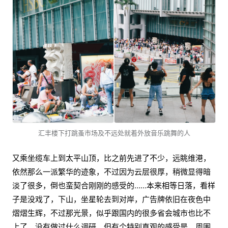
汇丰楼下打跳蚤市场及不远处就着外放音乐跳舞的人
又乘坐缆车上到太平山顶，比之前先进了不少，远眺维港，
依然那么一派繁华的迹象，不过因为云层很厚，稍微显得暗
淡了很多，倒也蛮契合刚刚的感受的……本来相等日落，看样
子是没戏了，下山，坐星轮去到对岸，广告牌依旧在夜色中
熠熠生辉，不过那光景，似乎跟国内的很多省会城市也比不
上了。没有做过什么调研，但有个特别直观的感受是，周围