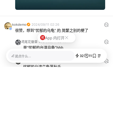
kokdemo
2024/09/11 02:26
很赞，想到“忧郁的乌龟” 的 简繁之别的梗了
App 内打开
鸢尾花徽章
2024/09/11 05:41
是“忧郁的台湾乌龟”hhh
32
11
说点什么...
ByRain
鸢尾花徽章
2024/09/11 07:08
忧郁的台湾乌龟荡秋千
低频噪音
2024/09/11 02:22
认读繁体字最多的一次还是之前读汪僻疆编选的《唐人
小说》，没有简体版硬读下去，后面也习惯了
已加载全部