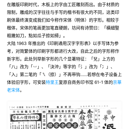
在雕版印刷时代，木板上的字由工匠雕刻而出。由于材质的
限制，雕成的汉字往往与手写的楷书有很大的不同，这类印
刷体最终演变成我们如今称作宋体（明体）的字形。相较于
楷体，宋体的笔画更加笔直硬朗，坊间有诗赞曰：「橫細豎
粗撇如刀，點如瓜子捺如掃」。
大陆 1963 年推出的《印刷通用汉字字形表》以手写体为参
考，对简繁体的印刷字形都进行大改，自此之后的字形称作
新字形。此处列举新字形的几个显著特征：「兌」上方的
「八」改为「丷」、「決沖」等字的「氵」改为「冫」、
「入」第二笔的「㇝（捺）」不再带钩……若想在电子设备上
体验旧字形，可安装
特里王
复原自商务印书馆 61-1 体的
京華
老宋体
。