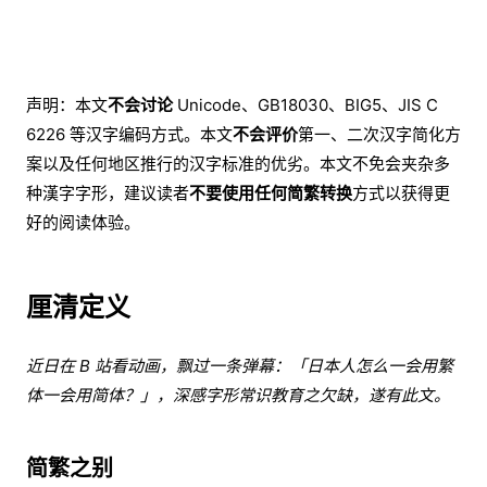
声明：本文
不会讨论
Unicode、GB18030、BIG5、JIS C
6226 等汉字编码方式。本文
不会评价
第一、二次汉字简化方
案以及任何地区推行的汉字标准的优劣。本文不免会夹杂多
种漢字字形，建议读者
不要使用任何简繁转换
方式以获得更
好的阅读体验。
厘清定义
近日在 B 站看动画，飘过一条弹幕：「日本人怎么一会用繁
体一会用简体？」，深感字形常识教育之欠缺，遂有此文。
简繁之别