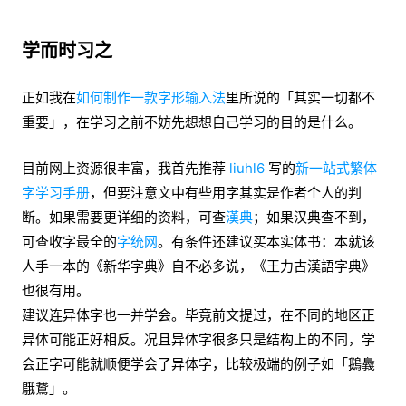
学而时习之
正如我在
如何制作一款字形输入法
里所说的「其实一切都不
重要」，在学习之前不妨先想想自己学习的目的是什么。
目前网上资源很丰富，我首先推荐
liuhl6
写的
新一站式繁体
字学习手册
，但要注意文中有些用字其实是作者个人的判
断。如果需要更详细的资料，可查
漢典
；如果汉典查不到，
可查收字最全的
字统网
。有条件还建议买本实体书：本就该
人手一本的《新华字典》自不必多说，《王力古漢語字典》
也很有用。
建议连异体字也一并学会。毕竟前文提过，在不同的地区正
异体可能正好相反。况且异体字很多只是结构上的不同，学
会正字可能就顺便学会了异体字，比较极端的例子如「鵝䳗
䳘鵞」。