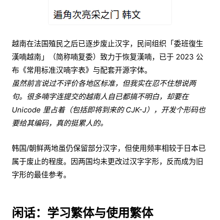
越南在法国殖民之后已逐步废止汉字，民间组织「委班復生
漢喃越南」（简称喃复委）致力于恢复漢喃，已于 2023 公
布《常用标准汉喃字表》与配套开源字体。
虽然前言说过不评价各地区标准，但我实在忍不住想说两
句。很多喃字连提交的越南人自已都搞不明白，却要在
Unicode 里占着（包括即将到来的 CJK-J），开发个形码也
要给其编码，真的挺累人的。
韩国/朝鲜两地虽仍保留部分汉字，但使用频率相较于日本已
属于废止的程度。因两国均未更改过汉字字形，反而成为旧
字形的最佳参考。
闲话：学习繁体与使用繁体