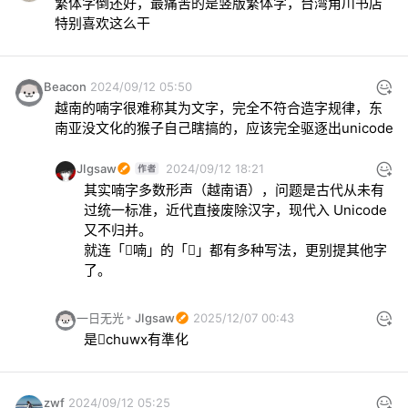
繁体字倒还好，最痛苦的是竖版繁体字，台湾角川书店
特别喜欢这么干
Beacon
2024/09/12 05:50
越南的喃字很难称其为文字，完全不符合造字规律，东
南亚没文化的猴子自己瞎搞的，应该完全驱逐出unicode
JIgsaw
2024/09/12 18:21
其实喃字多数形声（越南语），问题是古代从未有
过统一标准，近代直接废除汉字，现代入 Unicode 
又不归并。

就连「𡦂喃」的「𡦂」都有多种写法，更别提其他字
了。
一日无光
JIgsaw
2025/12/07 00:43
是𡨸chuwx有準化
zwf
2024/09/12 05:25