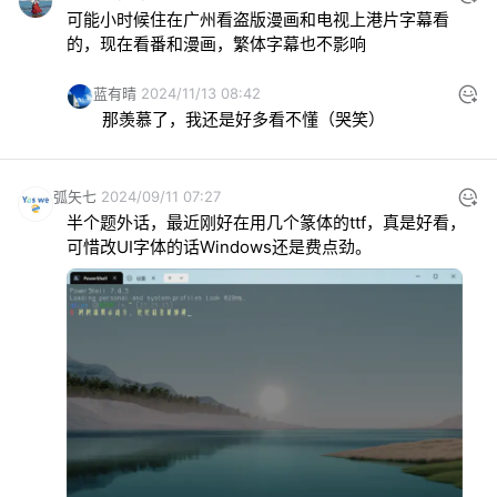
可能小时候住在广州看盗版漫画和电视上港片字幕看
的，现在看番和漫画，繁体字幕也不影响
蓝有晴
2024/11/13 08:42
那羡慕了，我还是好多看不懂（哭笑）
弧矢七
2024/09/11 07:27
半个题外话，最近刚好在用几个篆体的ttf，真是好看，
可惜改UI字体的话Windows还是费点劲。