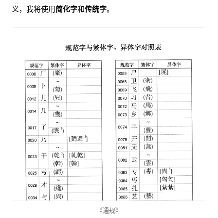
义，我将使用
简化字
和
传统字
。
《通规》