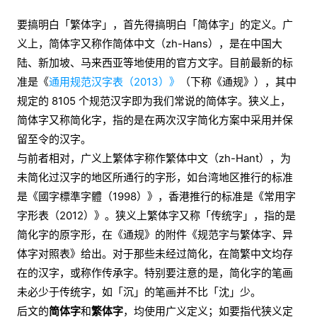
要搞明白「繁体字」，首先得搞明白「简体字」的定义。广
义上，简体字又称作简体中文（zh-Hans），是在中国大
陆、新加坡、马来西亚等地使用的官方文字。目前最新的标
准是《
通用规范汉字表（2013）》
（下称《通规》），其中
规定的 8105 个规范汉字即为我们常说的简体字。狭义上，
简体字又称简化字，指的是在两次汉字简化方案中采用并保
留至令的汉字。
与前者相对，广义上繁体字称作繁体中文（zh-Hant），为
未简化过汉字的地区所通行的字形，如台湾地区推行的标准
是《國字標準字體（1998）》，香港推行的标准是《常用字
字形表（2012）》。狭义上繁体字又称「传统字」，指的是
简化字的原字形，在《通规》的附件《规范字与繁体字、异
体字对照表》给出。对于那些未经过简化，在简繁中文均存
在的汉字，或称作传承字。特别要注意的是，简化字的笔画
未必少于传统字，如「沉」的笔画并不比「沈」少。
后文的
简体字
和
繁体字
，均使用广义定义；如要指代狭义定