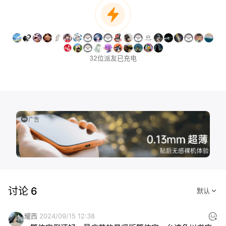
32位派友已充电
广告
讨论 6
耀西
2024/09/15 12:38