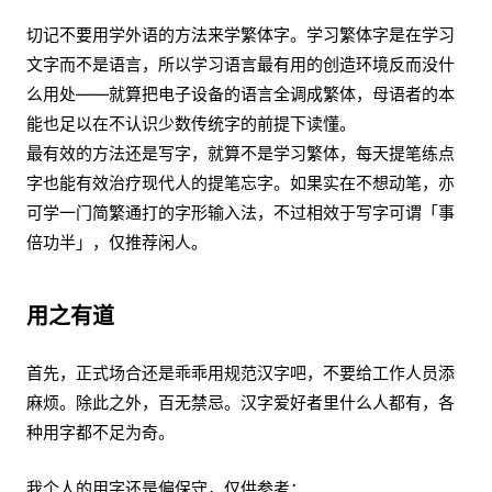
切记不要用学外语的方法来学繁体字。学习繁体字是在学习
文字而不是语言，所以学习语言最有用的创造环境反而没什
么用处——就算把电子设备的语言全调成繁体，母语者的本
能也足以在不认识少数传统字的前提下读懂。
最有效的方法还是写字，就算不是学习繁体，每天提笔练点
字也能有效治疗现代人的提笔忘字。如果实在不想动笔，亦
可学一门简繁通打的字形输入法，不过相效于写字可谓「事
倍功半」，仅推荐闲人。
用之有道
首先，正式场合还是乖乖用规范汉字吧，不要给工作人员添
麻烦。除此之外，百无禁忌。汉字爱好者里什么人都有，各
种用字都不足为奇。
我个人的用字还是偏保守，仅供参考：