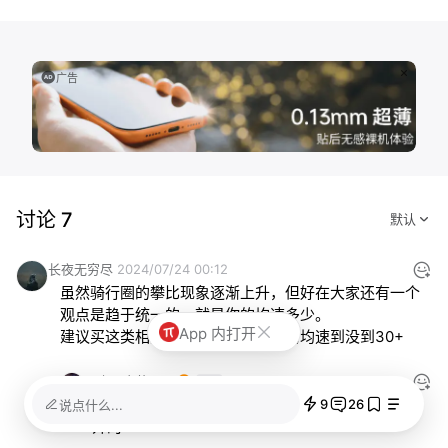
广告
讨论 7
长夜无穷尽
2024/07/24 00:12
虽然骑行圈的攀比现象逐渐上升，但好在大家还有一个
观点是趋于统一的，就是你的均速多少。

App 内打开
建议买这类相对贵的工具时看看你的均速到没到30+
写小黑文的Alex
2024/07/24 07:15
主要看财力吧，和买车一样，法拉利也不是当赛车
9
26
说点什么...
开的