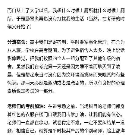
而自从上了大学以后，我想什么时候上厕所就什么时候上厕
所，于是肠胃炎再也没有打扰我的生活（当然，在考研的时
候又开始了）
分流宿舍
：高中我们是寄宿制，平时准军事化管理，宿舍为
八人寝。学校在高考期间，为了避免宿舍人太多，晚上说话
影像睡觉，把我们按照四个人一组分配到了其他年级的宿
舍。虽然我们在考完第一天还是因为睡不着而聊天到了凌
晨，但是想起来当时没有因为换环境而挑床而失眠真的有些
惊讶。那两天必然是激动或者是忐忑的，所以有良好的心理
素质也是考试的一部分。
老师们的考前加油
：在进考场之前，当场科目的老师们都身
着红色的衣服在楼门口跟我们击掌加油，让我们能有信心。
老师们一直都在念叨，试卷肯定不难，一定不要纠结某一道
题，相信自己。就算是平时极其严厉的个别老师，脸上都洋