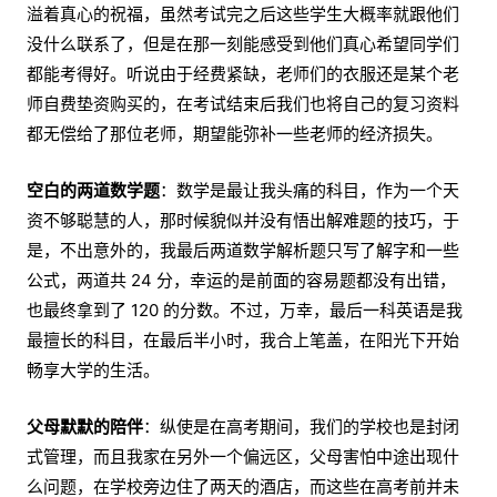
溢着真心的祝福，虽然考试完之后这些学生大概率就跟他们
没什么联系了，但是在那一刻能感受到他们真心希望同学们
都能考得好。听说由于经费紧缺，老师们的衣服还是某个老
师自费垫资购买的，在考试结束后我们也将自己的复习资料
都无偿给了那位老师，期望能弥补一些老师的经济损失。
空白的两道数学题
：数学是最让我头痛的科目，作为一个天
资不够聪慧的人，那时候貌似并没有悟出解难题的技巧，于
是，不出意外的，我最后两道数学解析题只写了解字和一些
公式，两道共 24 分，幸运的是前面的容易题都没有出错，
也最终拿到了 120 的分数。不过，万幸，最后一科英语是我
最擅长的科目，在最后半小时，我合上笔盖，在阳光下开始
畅享大学的生活。
父母默默的陪伴
：纵使是在高考期间，我们的学校也是封闭
式管理，而且我家在另外一个偏远区，父母害怕中途出现什
么问题，在学校旁边住了两天的酒店，而这些在高考前并未