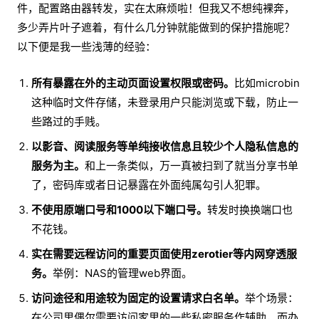
件，配置路由器转发，实在太麻烦啦！但我又不想纯裸奔，
多少弄片叶子遮着，有什么几分钟就能做到的保护措施呢？
以下便是我一些浅薄的经验：
所有暴露在外的主动页面设置权限或密码。
比如microbin
这种临时文件存储，未登录用户只能浏览或下载，防止一
些路过的手贱。
以影音、阅读服务等单纯接收信息且较少个人隐私信息的
服务为主。
和上一条类似，万一真被扫到了就当分享书单
了，密码库或者日记暴露在外面纯属勾引人犯罪。
不使用原端口号和1000以下端口号。
转发时换换端口也
不花钱。
实在需要远程访问的重要页面使用zerotier等内网穿透服
务。
举例：NAS的管理web界面。
访问途径和用途较为固定的设置请求白名单。
举个场景：
在公司里偶尔需要访问家里的一些私密服务作辅助，而办