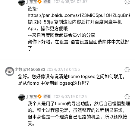
丁东东
2024/08/06 02:57
链接: 
https://pan.baidu.com/s/1Z3MiC5pu1OHZLquBnP
提取码: 58ja 复制这段内容后打开百度网盘手机
App，操作更方便哦 

--来自百度网盘超级会员v1的分享

帮你下好啦，在设置-语言设置里面选简体中文就好
了
少数派14505883
2024/07/18 04:55
您好。您好像没有说清楚flomo logseq之间如何联用，
是从flomo 中复制到logseq这样吗？
丁东东
2024/07/19 02:25
我个人是用了flomo的导出功能，然后自己慢慢整理
的。整个过程感觉是，虽然整理的过程稍显麻烦，
但本身也是一个理清自己思路的机会，所以还能接
受。