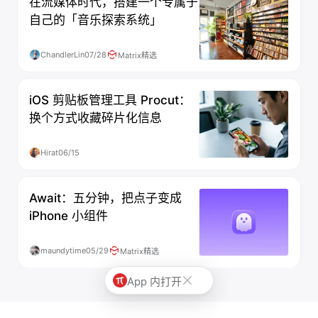
在流媒体时代，搭建一个专属于
自己的「音乐探索系统」
ChandlerLin
07/28
Matrix精选
iOS 剪贴板管理工具 Procut：
换个方式收藏碎片化信息
Hirat
06/15
Await：五分钟，把点子变成
iPhone 小组件
maundytime
05/29
Matrix精选
App 内打开