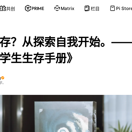
PRIME
Matrix
Pi Stor
共创
栏目
存？从探索自我开始。—
学生生存手册》
g
学。