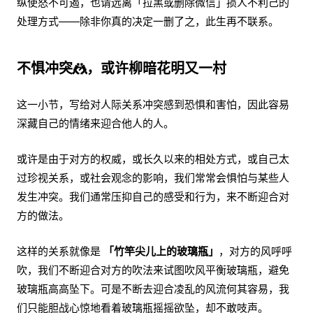
纵使怒不可遏，也请远离「拉黑或删除微信」损人不利己的
处理方式——除非你真的决定一删了之，此生再不联系。
不惧冲突🤼，或许柳暗花明又一村
这一小节，写给对人际关系冲突感到恐惧和害怕，因此容易
深藏自己的情绪来迎合他人的人。
或许是由于对方的权威，或长久以来的相处方式，或自己太
过珍视关系，或社会观念的影响，我们常常会惧怕与某些人
发生冲突。我们通常压抑自己的感受和行为，来不断迎合对
方的做法。
这样的关系就像是
「竹竿尖儿上的玻璃瓶」
，对方的风呼呼
吹，我们不断迎合对方的吹法来试图吹风平衡玻璃瓶，避免
玻璃瓶高高坠下。可是不断去迎合凌乱的风流何其容易，我
们只能胆战心惊地看着玻璃瓶摇摇欲坠，却不敢吱声。