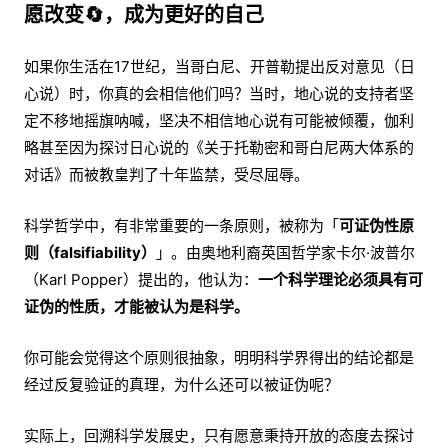
愿改变🔄，成为更好的自己
如果你生活在17世纪，当哥白尼、开普勒提出反对意见（日
心说）时，你真的会相信他们吗？当时，地心说的支持者坚
定不移地摇旗呐喊，坚决不相信地心说有可能被倾覆，伽利
略甚至因为探讨日心说的《关于托勒密和哥白尼两大体系的
对话》而被教皇判了十年监禁，受尽屈辱。
科学哲学中，有非常重要的一条原则，被称为「
可证伪性原
则（falsifiability）
」。由奥地利裔英国哲学家卡尔·波普尔
（Karl Popper）提出的，他认为：
一个科学理论必须具有可
证伪的性质，才能被认为是科学。
你可能会觉得这个原则很抽象，明明科学界得出的结论都是
经过反复验证的真理，为什么还可以被证伪呢？
实际上，回溯科学发展史，只有愿意秉持开放的态度去探讨