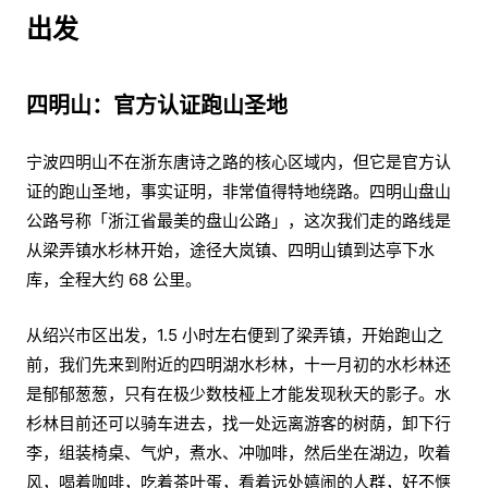
出发
四明山：官方认证跑山圣地
宁波四明山不在浙东唐诗之路的核心区域内，但它是官方认
证的跑山圣地，事实证明，非常值得特地绕路。四明山盘山
公路号称「浙江省最美的盘山公路」，这次我们走的路线是
从梁弄镇水杉林开始，途径大岚镇、四明山镇到达亭下水
库，全程大约 68 公里。
从绍兴市区出发，1.5 小时左右便到了梁弄镇，开始跑山之
前，我们先来到附近的四明湖水杉林，十一月初的水杉林还
是郁郁葱葱，只有在极少数枝桠上才能发现秋天的影子。水
杉林目前还可以骑车进去，找一处远离游客的树荫，卸下行
李，组装椅桌、气炉，煮水、冲咖啡，然后坐在湖边，吹着
风，喝着咖啡，吃着茶叶蛋，看着远处嬉闹的人群，好不惬