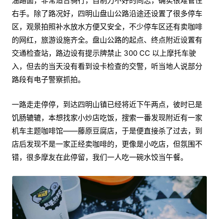
油路面，非常适合骑行，自制力不好的同志，确实很难管住
右手。除了路况好，四明山盘山公路沿途还设置了很多停车
区，观景拍照补水放水方便又安全，不少停车区还有卖咖啡
的网红，旅游设施齐全。盘山公路的起点、终点附近设置有
交通检查站，路边设有提示牌禁止 300 CC 以上摩托车驶
入，但去的当天没有看到设卡检查的交警，听当地人说部分
路段有电子警察抓拍。
一路走走停停，到达四明山镇已经将近下午两点，彼时已是
饥肠辘辘，本想找家小炒店吃饭，搜索一番发现附近有一家
机车主题咖啡馆——藤原豆腐店，于是便直接杀了过去，到
店后发现不是一家正经卖咖啡的，更像是小吃店，但氛围不
错，很多摩友在此停留，我们一人吃一碗水饺当午餐。