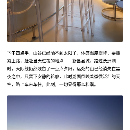
下午四点半，山谷已经晒不到太阳了，体感温度骤降，要抓
紧上路，赶赴当天过夜的地点——新昌县城。路过沃洲湖
时，天际线仍然残留了一点点夕阳，远处的山已经消失在黑
夜之中，只留下安静的轮廓，此时湖面倒映着微微泛红的天
空，路上车来车往，此刻，一切显得那么和谐。