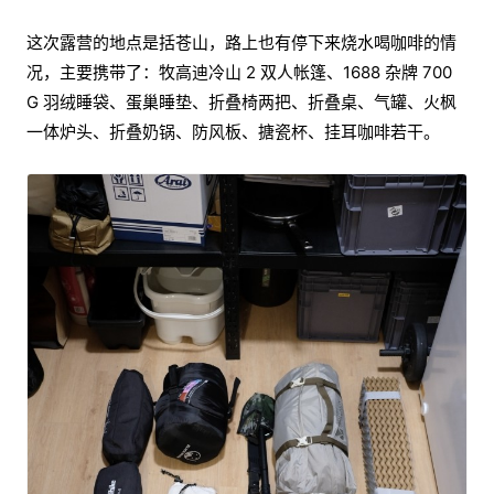
这次露营的地点是括苍山，路上也有停下来烧水喝咖啡的情
况，主要携带了：牧高迪冷山 2 双人帐篷、1688 杂牌 700
G 羽绒睡袋、蛋巢睡垫、折叠椅两把、折叠桌、气罐、火枫
一体炉头、折叠奶锅、防风板、搪瓷杯、挂耳咖啡若干。