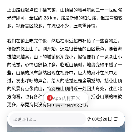
上山路线起点位于括苍镇，山顶目的地导航到二十一世纪曙
光碑即可，全程约 28 km，路是新修的柏油路，但是弯道较
多，视野盲区较多，车流也不少，压弯需谨慎。
我们在镇上吃完午饭，然后在附近超市补给了一些食物后，
便慢悠悠上山了。刚开始，还是很普通的山区景色，随着海
拔越来越高，山下的城镇逐渐变小，慢慢便有了一览众山小
的感觉，心情也舒畅许多。临近山顶时，地势变得平缓了一
些，山顶的风车忽然出现在视野中，巨大的扇叶在风中划
过，发出呼呼的声音，给人的感觉还是蛮震撼的。括苍山顶
的风景有点像黄山，特别是山顶附近一处回头弯处，往西北
方向看，也有各种高耸的奇石，相比之下，括苍山顶的植被
App 内打开
更多，毕竟海拔没有黄山高，纬度也更低。
60
28
说点什么...