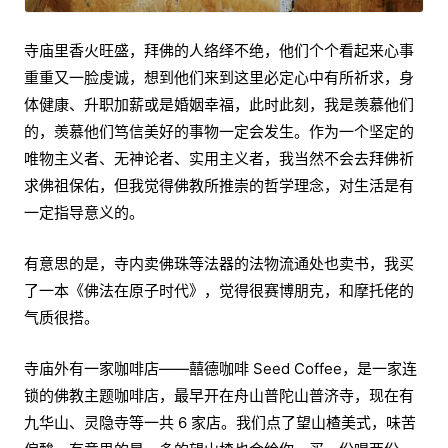
寺庙里香火旺盛，拜佛的人络绎不绝，他们个个看起来心事
重重又一脸虔诚，想到他们来到这里必定心中有所祈求，身
体健康、升职加薪或是婚姻幸福，此时此刻，我是羡慕他们
的，羡慕他们笃信美好的事物一定会发生。作为一个坚定的
唯物主义者、无神论者、实用主义者，我当然不会去拜佛祈
求佛祖保佑，但我觉得佛教所推崇的哲学理念，对生活是有
一定指导意义的。
有意思的是，寺内卖佛珠等法器的法物流通处也卖书，我买
了一本《佛法在原子时代》，觉得很赛博朋克，和摩托佬的
气质很搭。
寺庙外有一家咖啡店——囍德咖啡 Seed Coffee，是一家连
锁的佛教主题咖啡店，最早开在舟山普陀山普济寺，现在有
九华山、灵隐寺等一共 6 家店。我们点了望山楂美式，味苦