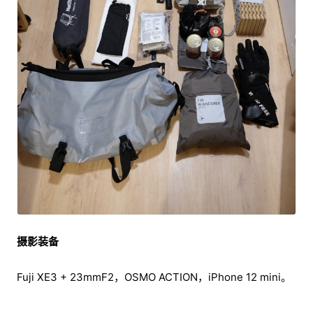
摄影装备
Fuji XE3 + 23mmF2，OSMO ACTION，iPhone 12 mini。