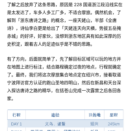
了解之后放弃了这条思路，原因是 228 国道浙江段沿线实在
是太发达了，车多人多工厂多，不适合摩旅。偶然机会，了
解到「浙东唐诗之路」的概念，一座天姥山，半部《全唐
诗》，诗仙李白更是给出了「天姥连天向天横，势拔五岳掩
赤城」的好评，好家伙，没想到浙东地区具有如此深厚的历
史积淀，跟着古人的足迹似乎是不错的思路。
有了方向，后面就简单了，先了解目标区域可以玩的地方并
在地图上进行标注，结合路程确定过夜的地点，行程就确定
了。最终，我们将这次摩旅集合地点定在绍兴市，接着取道
宁波拜访官方认证的跑山圣地四明山，然后在新昌和天台深
入探访唐诗之路的精华，在括苍山完成一次露营之后各回各
家。