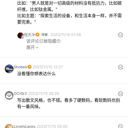
比如：“男人就是对一切高级的材料没有抵抗力，比如碳
纤维，比如钛金属。”

比如主题：“探索生活的设备，和生活本身一样，并不需
要完美。”
程天冲
2023/11/16 01:58
该评论已被隐藏
不是议论文
展开
Shobek
2023/11/15 12:27
没看懂你想表达什么
OCISLY
2023/11/15 06:26
写出散文风格，也不错。看多了硬数码，看软数码也别
有一番风味。
LovelyLaces
2023/11/15 05:00