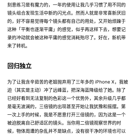
刻意练习是有魔力的，一年的使用让我几乎习惯了用不同的
镜头组合发现生活中新的闪光点。然而人就是非常喜新厌旧
的，好不容易觉得每个镜头都有自己的用处，又开始烦躁于
这种「平衡也逐渐平庸」的感觉，似乎再这样下去，想要记
录的冲动就会被这种平庸的感觉消耗殆尽了。好在，新机带
来了转机。
回归独立
为了让我含辛茹苦的老姐抛弃用了三年多的 iPhone X，我被
迫（其实是主动）冲了远峰蓝，把深海蓝降级给了她。除了
已经好看到无法复制的色彩这一个优势外，其余升级几乎都
是毫无波澜的，三倍镜的出现甚至开始让我犹豫和摇摆。第
一次上手的时候，我是不愿意打开三倍镜的，因为这是一个
被迫脱离自己舒适区的镜头。当你用二倍镜观察世界的时
候，物体周遭的杂乱并不是缺点，没有很干净的环境也可以