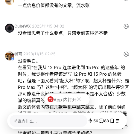
一点信息价值都没有的文章，流水账
CubeWX
2023/11/15 04:02
没看懂思考了什么要点，只感受到家境还不错
獭可
2023/11/15 02:25
没看明白。

在看到“在我从 12 Pro 连续进化到 15 Pro 的这些年”的
时候，我觉得作者应该是写 12 Pro 和 15 Pro 的体验
吧，但是下面又看到“超大杯”的字眼，超大杯是什么？是 
Pro Max 吗？这种“中杯”、“超大杯”的词语出现在评论区
那可能没什么问题，出现在正文是不是不太合适？少数
App 内打开
派的编辑真的审过文章了吗？

后文的体验内容在几款手机中跳来跳去，除了前面明确
说了是 iPhone 8 和 12 Pro 的体验之外，后续几乎没提
到是哪一款手机了，让人看得云里雾里。

56
83
说点什么...
还有“暗夜紫中杯”、“钛原色超大杯”这些描述，真当每个
读者都能一眼看出来这是哪款手机吗？