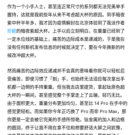
作为一个小手人士，甚至连正常尺寸的系列都无法完美单手
握持，这就是我前些年从来不考虑超大杯的原因。到手暗夜
紫中杯半年多，我才因为疫情解封在北京体验到了我派作者
珍妮
的暗夜紫超大杯。上手以后立刻明白，在重量已经到了
一定水位线的基础上，痛苦的边际成本是递减的，于是我在
没有任何新机发布信息的时候就决定了，要在今年换新的时
候改冲超大杯。
然而痛苦的边际效应递减并不会真的意味着你就可以轻松忍
受痛苦，即使习惯了「割」手，也始终无法适应每次拿出手
机都一边倒的手持重量。但当我去店里提货，拿起钛原色超
大杯的一瞬间，甚至感觉整个手掌走上了云端，轻巧无比。
由于面积更大，重量分布更加均匀，甚至比 14 Pro 在手中的
感觉更轻松。而如果你今年正巧换了 Pro 而非 Pro Max，那
你更是一定会被它完美的手感所惊艳。钛金属的加入和边框
的圆润，终于让我不用在拿不住和想要舒适大屏之间犹豫，