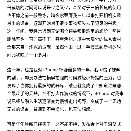
倍裁切的时间可以说是少之又少，甚至对于三倍长焦的使用
也不像之前一般熟练，暗夜紫荣膺我三年以来打开相机次数
最少的设备，逐渐开始对于很多事物都失去了记录的兴趣。
这一年间，我经常遇到无论哪个镜头都很难用的尴尬，照片
删除率也一直居高不下，甚至潮州之旅中大部分的优秀素材
全部来自于珍妮的贡献，虽然他由于过于手慢拿到新机的时
间比我晚了一个多月。
这一年，也是我对 iPhone 怀疑最多的一年。我习惯了裸奔
的割手，却没办法在横屏拍照的时候减轻小拇指的压力；也
发现了当你拥有最多的武器库，难点就变成了不知道谁是那
个最趁手的兵器。在不打大作游戏的情况下，iPhone 对我来
说已经从融入生活逐渐变为慢慢走出视野，变成了一个无功
无过的设备，普通到不会遗忘，也无法想起。
可是年年焕新已经买了，总不能不换，发布会上对于潜望式