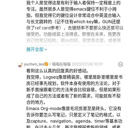
我个人是觉得这是有利于输入者保持一定程度上的
专注。虽然很多人是觉得emacs键位不利于小拇
指，但我觉得它的键位设计非常适合中英混合输入
与长文跳转的（记不住有which key嘛，GUN还提
供了ref card参考），击键频率不要那么快还是可以
接受的。功能组装上没得说，即使在未来，我更改
自己的笔记结构，用zk也好，用常青也罢，或者继
续维持更传统的树型结构复加低密度的笔记联系，
展开全部
都无需更改自己的操作习惯，写配置抄配置，软件
生命力和可持续性都很长。

yuchen_lea
喵喵在喵喵
2023/07/26 10:51
而org-mode本身，除去纯文本皆有的优势，相对
看到这么认真的回复真的好感动。

完善且统一的标记语法和org-agenda辅助任务、简
我觉得，Logseq像是精装房，哪里是卧室哪里是书
单的项目统计都令人印象深刻。我个人最看重的是
房已经事先规划，软件本身有使用的方法论，对于
它的导出功能，与LaTeX可以几乎无缝衔接，同时
新手直接跟着它的方法来会比较容易，但是如果形
结合大纲与长文写作的优点，组合一条完善的pdf阅
成了自己的方法或者有了新的需求，可能就有不契
读输入、笔记抽取（阁下的org-noter-plus我有在
合的地方。

用，能抽高亮框注对扫描版pdf非常友好，我日常看
Emacs Org-mode像是毛坯房甚至是砖头，它没有
的古籍多为竖排繁体，是很难做合适的ocr的）、笔
告诉你要怎么写笔记，只是定义了笔记的格式，以
记整理、长文输出的工作流，非常适合我个人笔记
及capture、navigation、agenda、timer等基本功
需求。而obsidian logseq等给我的感觉是我需要因
能。在过去十几年，每次我想探索新的领域，或者