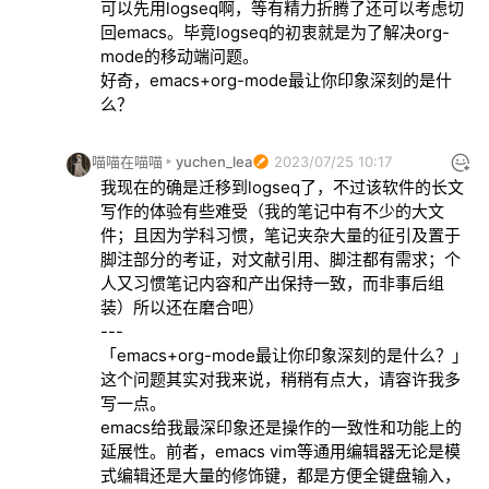
可以先用logseq啊，等有精力折腾了还可以考虑切
回emacs。毕竟logseq的初衷就是为了解决org-
mode的移动端问题。

好奇，emacs+org-mode最让你印象深刻的是什
么？
喵喵在喵喵
yuchen_lea
2023/07/25 10:17
我现在的确是迁移到logseq了，不过该软件的长文
写作的体验有些难受（我的笔记中有不少的大文
件；且因为学科习惯，笔记夹杂大量的征引及置于
脚注部分的考证，对文献引用、脚注都有需求；个
人又习惯笔记内容和产出保持一致，而非事后组
装）所以还在磨合吧）

---

「emacs+org-mode最让你印象深刻的是什么？」
这个问题其实对我来说，稍稍有点大，请容许我多
写一点。

emacs给我最深印象还是操作的一致性和功能上的
延展性。前者，emacs vim等通用编辑器无论是模
式编辑还是大量的修饰键，都是方便全键盘输入，