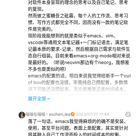
对软件本身呈现的理念的思考以及自己笔记、思考
还是个人使用经验来看，都让我相信我可以长久地
的复现。

在里面积累笔记，这对于个人成长很有帮助，但似
然而彼之蜜糖吾之砒霜，每个人的工作流、思考习
乎在当今并不容易达成。重器轻用、从新开始等，
惯、写作方式都完全不同，因而没有一款的笔记软
我觉得更多是一种心态，但是回避了一些核心问
件是完美的。

题，anyway，这是另一个话题了。回到 Emacs 
现阶段我能想到的就是类似于emacs、vim、
Org-mode，我很喜欢它，而且似乎因为太过熟
vscode等通用文本笔记器+一门标记语言，满足笔
悉，有点不知道从何讲起。另外它的功能实在太多
记最本质的要求-记录，然后根据自己需求与软件生
了，每个功能又有很多实现方案…… 就拿配置来说
态自行组装。目前来看emacs+org-mode相对来说
吧，给新手推荐vanilla还是doom这样的现成封装在
是最好的。（听说neovim那边有个neorg，我想差
论坛中也有争议，后者的支持者觉得给了新手一个
不多也是类似的吧）

友好的开始，更容易上手；前者的支持者觉得
emacs的配置的话，坦白来说我觉得给新手一个out 
vanilla更干净，更容易理解emacs的本身逻辑。不
of box的配置也没错，毕竟纯自己攒配置，多数情
过，真要写，第一篇肯定不写配置😂
况下可能还没攒起来，无论是难度还是时间成本，
都把新手吓跑了。只是就我个人的感受而言，如果
展开全部
有想法及明确需求者，像doom spacemacs这种还
是稍微有点重了，就好比让一个新人士兵拿着无敌
喵喵在喵喵
yuchen_lea
2023/07/27 11:44
巨炮直接杀敌，看似杀伤力不错，可自己不知道自
落了一句话，emacs我觉得麻烦的的确不是安装、
己到底按下去的到底是什么指令只觉得好用，且但
使用，甚至平台问题。表面上是配置，其实是针对
凡这门巨炮出一点问题，可维护性就太差了，还是
将其融入自己工作流而投入的时间成本的权衡。
需要推倒重回到对机械、枪镗等基础却精密的维护