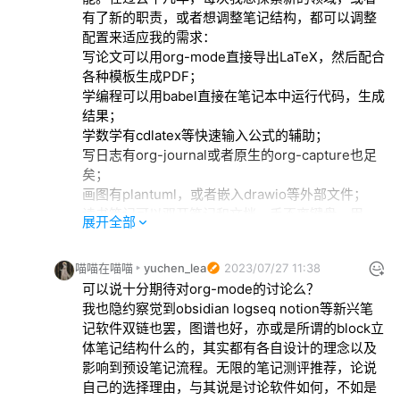
为软件去更改自己的习惯和写作流程，削足适履，
有了新的职责，或者想调整笔记结构，都可以调整
多少有些不适。当然这也是我自己现在没得选临时
配置来适应我的需求：

迁移的结果，所以也不是它们的问题，obsidian 
写论文可以用org-mode直接导出LaTeX，然后配合
logseq本身都是非常优秀的软件。

各种模板生成PDF；

不过我的确是有些厌倦了配置。我是纯文科专业非
学编程可以用babel直接在笔记本中运行代码，生成
技术出身，上手用的是doom emacs，封装抽象层
结果；

太多，最开始如何用最为基础的emacs -q来进行排
学数学有cdlatex等快速输入公式的辅助；

查复现让新手的我就非常困惑，后续一些中文、检
写日志有org-journal或者原生的org-capture也足
索、编码等问题到底出在哪里如何定位，加之
矣；

windows上的emacs又的确是太卡，现在工作太
画图有plantuml，或者嵌入drawio等外部文件；

忙，主客观同时夹杂，等最后org9.7升级，终让我
读书笔记可以双开笔记和文档，手不离键盘，用一
无奈妥协，亦是遗憾，毕竟时间宝贵。但我想未来
展开全部
样的逻辑翻页、搜索，链接可以定位到pdf的页，
有空我大概率还是愿意专门配一台linux，重新从
epub的字符；

vanilla emacs一点点学，虽然这样和我日常工作的
喵喵在喵喵
yuchen_lea
2023/07/27 11:38
视频笔记可以双开视频和笔记，在emacs中控制视
windows又太割裂了，hhh
可以说十分期待对org-mode的讨论么？

频，插入时间戳链接、截图、字幕等；

我也隐约察觉到obsidian logseq notion等新兴笔
工作之后可以跟jira同步进行项目管理；

记软件双链也罢，图谱也好，亦或是所谓的block立
双链流行之后，还有org-roam、org-
体笔记结构什么的，其实都有各自设计的理念以及
transclusion……

影响到预设笔记流程。无限的笔记测评推荐，论说
我一直想聊聊 Emacs Org-mode，它有很多设计让
自己的选择理由，与其说是讨论软件如何，不如是
我觉得更接近笔记的本质。而且不管是从架构设计