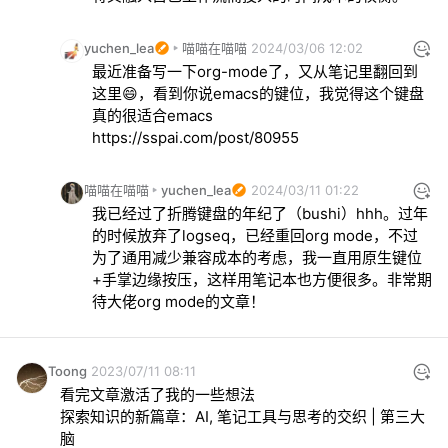
中。（不过这可能就是emacs的学习之路吧）我目
前的考虑是之后除去vanilla，是否也可以找一个集
yuchen_lea
喵喵在喵喵
2024/03/06 12:02
中于org-mode latex等笔记功能的轻量配置边读边
最近准备写一下org-mode了，又从笔记里翻回到
用，继续学习。
这里😄，看到你说emacs的键位，我觉得这个键盘
https://sspai.com/post/80955
喵喵在喵喵
yuchen_lea
2024/03/11 01:22
我已经过了折腾键盘的年纪了（bushi）hhh。过年
的时候放弃了logseq，已经重回org mode，不过
为了通用减少兼容成本的考虑，我一直用原生键位
+手掌边缘按压，这样用笔记本也方便很多。非常期
待大佬org mode的文章！
Toong
2023/07/11 08:11
看完文章激活了我的一些想法

探索知识的新篇章：AI, 笔记工具与思考的交织 | 第三大