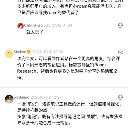
多少新鲜用户的加入，有点担心roam究竟能活多久，自
己是否应该寻找roam的替代者了
CalvinHu
2023/07/12 01:34
就太贵了
Skyline
2023/07/10 13:30
读完全文，可以看到作者站在一个更高的角度，综合评
价了不同形态的笔记应用。标题提到坚持Roam 
Research，背后也许更多的是对学习分享的热情和坚
持。
wildmind
2023/07/10 12:27
一张”笔记“，诸多笔记工具做的还行，但颜值和可视化，
是持续折腾的点

多张”笔记“，既有专注探寻笔记之间”关联“，也有聚焦探
寻众多卡片融合成一张笔记。