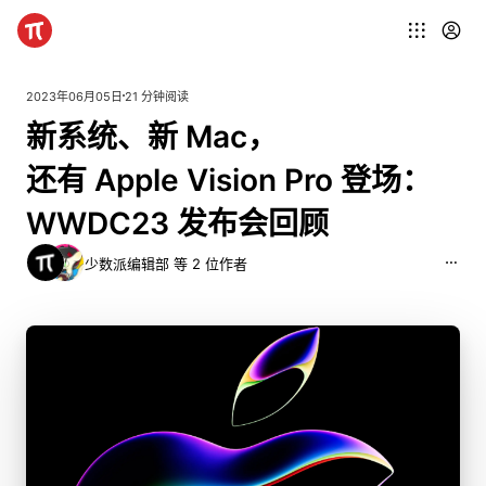
2023年06月05日
21 分钟阅读
新
系
统、
新
Mac，
还
有
Apple
Vision
Pro
登
场：
WWDC
2
3
发
布
会
回
顾
少数派编辑部 等 2 位作者