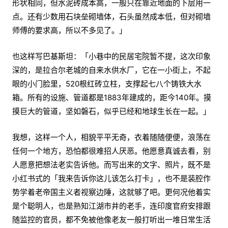
形状相同，但水泥砖成本高，一般只在靠近地面的下层用一
点。还有少数用石块垒砌墙体，石头虽然成本低，但对砌墙
师傅的要求高，所以不多见了。」
也这样写巴基斯坦：「小巷中的民居宅院暂不提，这次印象
深的，是拉合尔老城的自来水供水厂，它在一小街上，不起
眼的小门脸里，520根红砖立柱，支撑起七八个铸铁大水
箱。所有的设施、管道都是1883年建成的，距今140年。摸
摸巨大的管道，坚如磐石，似乎已经和地球生长在一起。」
我想，这样一个人，相貌平平无奇，衣着随随便便，浪荡在
任何一个地方，恐怕都很难招人厌恶。他愿意真诚去看，别
人愿意把想法老实告诉他。而写出来的文字、照片，既不是
小红书式的「我来告诉你这儿该怎么打卡」，也不是装腔作
势学着老帝国主义者视察边陲，这就够了吧。更何况他着实
是个聪明人，也是熟知江湖市井的老手，连印度官府安排跟
随监控的官员，都不免被他像老友一般打听出一堆日常生活