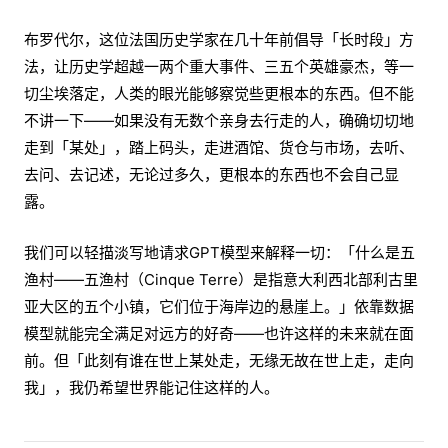
布罗代尔，这位法国历史学家在几十年前倡导「长时段」方
法，让历史学超越一两个重大事件、三五个英雄豪杰，等一
切尘埃落定，人类的眼光能够察觉些更根本的东西。但不能
不讲一下——如果没有无数个亲身去行走的人，确确切切地
走到「某处」，踏上码头，走进酒馆、货仓与市场，去听、
去问、去记述，无论过多久，更根本的东西也不会自己显
露。
我们可以轻描淡写地请求GPT模型来解释一切：「什么是五
渔村——五渔村（Cinque Terre）是指意大利西北部利古里
亚大区的五个小镇，它们位于海岸边的悬崖上。」依靠数据
模型就能完全满足对远方的好奇——也许这样的未来就在面
前。但「此刻有谁在世上某处走，无缘无故在世上走，走向
我」，我仍希望世界能记住这样的人。