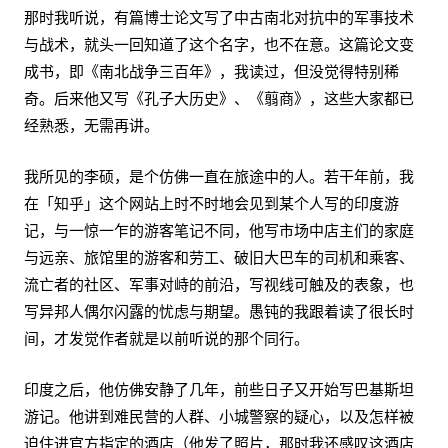
那时我听说，有篇博士论文写了中古南北对抗中的军事技术
与战术，就头一回知道了这个名字，也不在意。这篇论文变
成书，即《南北战争三百年》，我读过，但没觉得特别稀
奇。后来他又写《孔子大历史》、《翦商》，这些大家都已
经熟悉，无需再讲。
我所见的李硕，是个仿佛一直在旅途中的人。若干年前，我
在「知乎」这个网站上时不时地会见到某个人写的印度游
记，与一惊一乍的游客笔记不同，他写市场中店主们的家庭
与远亲、旅馆里的游客和劳工、破旧大巴车的司机和乘客、
流亡者的社区、军事对峙的前沿，写视线可触及的表象，也
写异邦人偶尔闪露的忧虑与期望。愚钝的我跟着读了很长时
间，才发觉作者就是以前听说的那个同行。
印度之后，他仿佛安静了几年，前些日子又开始写巴基斯坦
游记。他讲到难民营的人群、小城警察的疑心，以及怎样被
迫住进官方指定的酒店（他发了照片，那时我还感叹这酒店