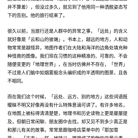
并不算差），但没过多久，就见到了他用同一种洒脱姿态写
下的告别。他的旅行结束了。
很久以前，当旅行还是人群中的异常之事，「远处」的含义
就好像是「云和山的彼端」。书本上，越远的地方，人和动
物常常是越怪异，地图作者们在大陆和海洋的边角处填充种
种怪兽的图像。我们现在习惯的这种精准的、可靠的、不会
随便变更的「地理世界」，在当时仿佛并不存在，「世界」
不过是人们脑中如烟雾般念头编织成的半透明的图景，且各
不相同。
而在我们这个时候，「远处、远方、别的地方」这些词语既
暧昧不明又好像再没有什么特殊意涵可讲了。有许多地名，
在地图上被标得清清楚楚，地理书和历史读物上更是屡屡提
及，但朝日常闲聊、朋友圈中去找，却又见不到多少真正是
和那儿有关的故事。常常是跟咖啡店菜单中的「耶加雪