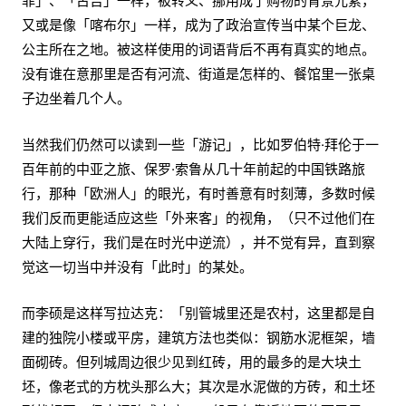
菲」、「古吉」一样，被转义、挪用成了购物的背景元素，
又或是像「喀布尔」一样，成为了政治宣传当中某个巨龙、
公主所在之地。被这样使用的词语背后不再有真实的地点。
没有谁在意那里是否有河流、街道是怎样的、餐馆里一张桌
子边坐着几个人。
当然我们仍然可以读到一些「游记」，比如罗伯特·拜伦于一
百年前的中亚之旅、保罗·索鲁从几十年前起的中国铁路旅
行，那种「欧洲人」的眼光，有时善意有时刻薄，多数时候
我们反而更能适应这些「外来客」的视角，（只不过他们在
大陆上穿行，我们是在时光中逆流），并不觉有异，直到察
觉这一切当中并没有「此时」的某处。
而李硕是这样写拉达克：「别管城里还是农村，这里都是自
建的独院小楼或平房，建筑方法也类似：钢筋水泥框架，墙
面砌砖。但列城周边很少见到红砖，用的最多的是大块土
坯，像老式的方枕头那么大；其次是水泥做的方砖，和土坯