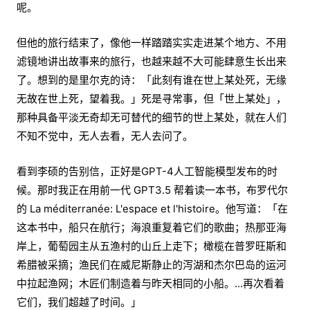
呢。
但他的旅行结束了，像他一样踏踏实实走进某个地方、不用
滤镜地讲出故事来的旅行，也越来越不大可能肆意生长出来
了。想到的是里尔克的诗：「此刻有谁在世上某处死，无缘
无故在世上死，望着我。」死是寻常事，但「世上某处」，
那种具备平淡无奇却无可替代的细节的世上某处，就在人们
不知不觉中，无人去看，无人去问了。
看到李硕的告别信，正好是GPT-4人工智能模型发布的时
候。那时我正在用前一代 GPT3.5 帮着读一本书，布罗代尔
的 La méditerranée: L'espace et l'histoire。他写道：「在
这本书中，船只在航行；海浪重复着它们的歌曲；热那亚海
岸上，葡萄园主从五渔村的山丘上走下；橄榄在普罗旺斯和
希腊被采摘；渔民们在威尼斯静止的泻湖和杰尔巴岛的运河
中拉起渔网；木匠们制造着与昨天相同的小船。...再次看着
它们，我们超越了时间。」