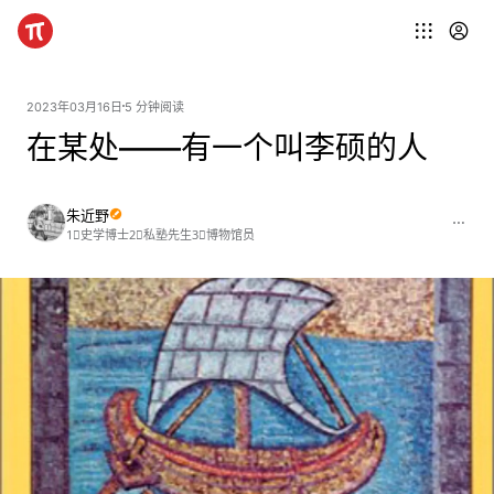
2023年03月16日
5 分钟阅读
在某处——有一个叫李硕的人
朱近野
1⃣️史学博士2⃣️私塾先生3⃣️博物馆员