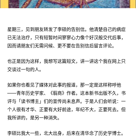
星期三，见到朋友转发了李硕的告别信。他清楚自己的病症
已无法治疗，只有短暂时间寥寥心力像个好汉般交代后事，
因而请朋友们无需问候、更不要在告别信后留言评论。
也正是因为这样，我想写这篇短文，讲一讲这个我在网上只
交谈过一句的人。
如果你也看见了媒体对此事的报道，那一定是这样称呼他
——青年历史学家、《翦商》作者。这本新书出版不久，书
评与「读书博主」们的宣传尚未息声。于是人们会听说：一
个人很有才华、正要有大好前途，年纪不大，正要死去。但
我所讲的，是另一种消失。
李硕比我大一些，北大出身，后来在清华念了历史学博士。