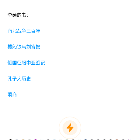
李硕的书：
南北战争三百年
楼船铁马刘寄奴
俄国征服中亚战记
孔子大历史
翦商