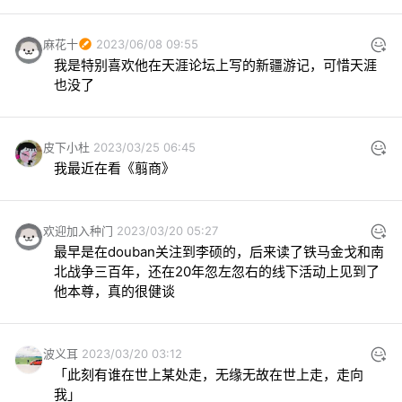
麻花十
2023/06/08 09:55
我是特别喜欢他在天涯论坛上写的新疆游记，可惜天涯
也没了
皮下小杜
2023/03/25 06:45
我最近在看《翦商》
欢迎加入种门
2023/03/20 05:27
最早是在douban关注到李硕的，后来读了铁马金戈和南
北战争三百年，还在20年忽左忽右的线下活动上见到了
他本尊，真的很健谈
波义耳
2023/03/20 03:12
「此刻有谁在世上某处走，无缘无故在世上走，走向
我」