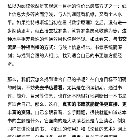
私以为阅读依然是实现这一目标的性价比最高方式之一：线
上信息大多碎片而浮浅，与人沟通既看机缘，又看个人水
平。如果维特根斯坦当初在看《数学原理》之后，没有进一
步阅读思考，就直接去找罗素，就算罗素愿意收他为徒，这
种水平相差悬殊的沟通效果也值得怀疑。如此看来，
与书交
流是一种相当棒的方式
：与线上信息相比，书籍系统而深
刻；与找到合适的人相比，找到适合自己的书更加方便经
济。
那么，我们要怎么找到适合自己的书呢？在自身目标不明确
的时候，不妨
先去书店看看
。尤其是在阅读初期，通过书
评、简介、目录等信息，也许还不能很好地判断出一本书是
否适合自己。那么，这样，
真实的书籍就能提供更直接、更
丰富的资讯
。自己亲眼看看、亲手翻翻，很快就能知道这本
书的主题是什么，它面向的是大众读者还是专业读者。例如
同样是讲论证的书，《论证的使用》和《论证的艺术》网上