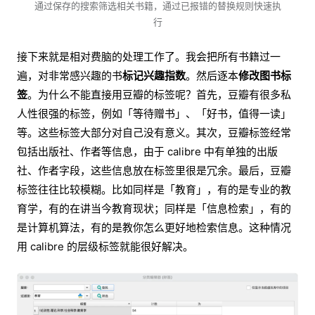
通过保存的搜索筛选相关书籍，通过已报错的替换规则快速执
行
接下来就是相对费脑的处理工作了。我会把所有书籍过一
遍，对非常感兴趣的书
标记兴趣指数
。然后逐本
修改图书标
签
。为什么不能直接用豆瓣的标签呢？首先，豆瓣有很多私
人性很强的标签，例如「等待赠书」、「好书，值得一读」
等。这些标签大部分对自己没有意义。其次，豆瓣标签经常
包括出版社、作者等信息，由于 calibre 中有单独的出版
社、作者字段，这些信息放在标签里很是冗余。最后，豆瓣
标签往往比较模糊。比如同样是「教育」，有的是专业的教
育学，有的在讲当今教育现状；同样是「信息检索」，有的
是计算机算法，有的是教你怎么更好地检索信息。这种情况
用 calibre 的层级标签就能很好解决。