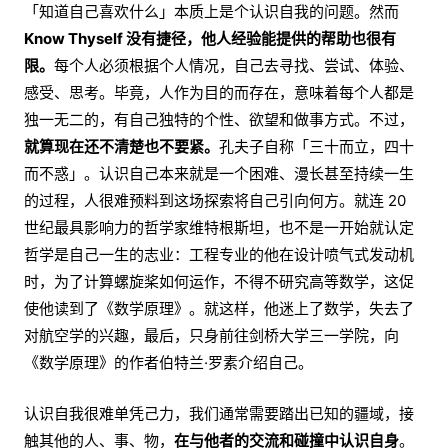
「知道自己喜欢什么」本质上是个认识自我的问题。然而
Know Thyself 没有捷径，他人经验能提供的帮助也很有
限。
每个人必须根据个人情况，自己去寻找、尝试、体验、
感受、思考。毕竟，人作为目的而存在，意味着每个人都是
独一无二的，有自己独特的个性、欲望和做事方式。不过，
就算现在还不清楚也不要紧。
孔夫子自称「三十而立，四十
而不惑」。认识自己本来就是一个困难、漫长甚至持续一生
的过程，人很难预料到这场探索将自己引向何方。就连 20
世纪最具影响力的哲学家维特根斯坦，也不是一开始就认定
哲学是自己一生的志业：工程专业的他在设计喷气式发动机
时，为了计算螺旋桨如何运作，不得不研究高等数学，这促
使他读到了《数学原理》。就这样，他迷上了数学，失去了
对航空学的兴趣，最后，只身前往剑桥大学三一学院，向
《数学原理》的作者伯特兰·罗素介绍自己。
认识自我很难单凭己力，我们通常需要踏出已知的疆域，接
触其他的人、事、物，
在与他者的交流和碰撞中认识自身
。