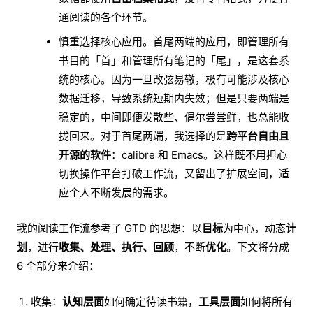
通阅读的各个环节。
慎重选择核心应用。首尾两端的应用，即管理所有
书目的「首」和管理所有笔记的「尾」，是这套系
统的核心。因为一旦改弦易辙，极有可能涉及核心
数据迁移，导致系统短期内失效；但是只要两端是
稳定的，中间即便发散些、偶尔尝尝鲜，也总能收
拢回来。对于首尾两端，我选择的是
跨平台自由且
开源的软件
：calibre 和 Emacs。这样既不用担心
切换操作平台打破工作流，又留出了扩展空间，适
应个人不断发展的需求。
我的阅读工作流参考了 GTD 的思想：以
目标
为中心，动态
计
划
，进行
收集、处理、执行、回顾
，不断
优化
。下文将分成
6 个部分来介绍：
收集：
认知层面
如何确定待读书籍，
工具层面
如何将所有