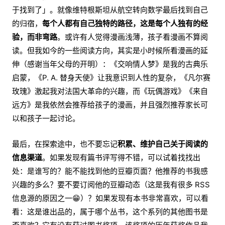
于找到了」。就像维特根斯坦从航空转向数学最后找到自己
的归宿，
每个人都有自己独特的路径，这是每个人独有的经
验，而非弯路
。或许有人觉得漫画浅薄，孩子看漫画不算阅
读。但我如今的一些阅读方向，其实是小时候所看漫画的延
伸（感谢当年父母的开明）：《交响情人梦》是我的古典乐
启蒙，《P. A. 替身天使》让我意识到人性的复杂，《凡尔赛
玫瑰》激起我对法国大革命的兴趣，而《玩偶游戏》《来自
远方》是我依然会推荐给孩子的漫画，并且强烈推荐家长可
以和孩子一起讨论。
最后，在探索途中，也不要忘记
积累、维护自己关于阅读的
信息渠道
。如果发现有篇书评写得不错，可以试着找找出
处：是谁写的？能不能找到他的豆瓣页面？他推荐的书我感
兴趣的多么？要不要订阅他的豆瓣动态（这是我有很多 RSS
信息源的原因之一😁）？如果发现有本书非常喜欢，可以看
看：这是谁出品的，属于哪个丛书，这个系列的其他图书是