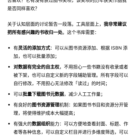
否喜欢？它有没有获过图书奖项，该奖项的历年获奖作品我
是否同样喜欢？
关于认知层面的讨论暂告一段落。工具层面上，
我非常建议
把所有感兴趣的书收归一处
。这个书库需要：
有
灵活的添加方式
：可以从图书资源添加、根据 ISBN 添
加，也可以批量添加；
对数据有完全的自主权
，不用担心一些书籍没有收录或者
被下架，也可以自定义新的字段辅助管理。所有字段可以
自行修改，不用担心无法修改「读过」的时间；
可以
批量下载图书元数据
，减少人工工作量；
有良好的
图书资源管理
机制：如果图书书目和资源分开管
理，将使得维护成本大幅提高；
有强大的
数据组织
能力：可以方便地查看封面、标题、作
者等各种信息，可以自定义栏目并进行多维度筛选，可以