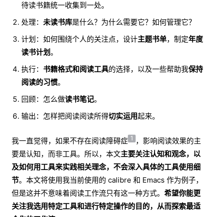
待读书籍统一收集到一处。
处理：
未读书库
是什么？为什么需要它？如何管理它？
计划：如何围绕个人的关注点，设计
主题书单
，制定
年度
读书计划
。
执行：
书籍格式和阅读工具
的选择，以及一些帮助我
保持
阅读的习惯
。
回顾：怎么做
读书笔记
。
输出：怎样把阅读阅读所得
切实运用
起来。
1
我一直觉得，如果不存在阅读障碍症
，影响阅读效果的主
要是认知，而非工具。所以，本文
主要关注认知和观念，以
及如何用工具来实践相关理念，不会深入具体的工具使用细
节
。本文将使用我当前使用的 calibre 和 Emacs 作为例子，
但是这并不意味着阅读工作流只有这一种方式。
希望你能更
关注我选用特定工具和进行特定操作的目的，从而探索最适