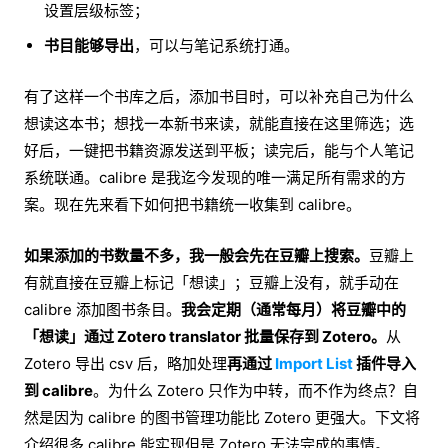
设置层级标签；
书目能够导出
，可以与笔记系统打通。
有了这样一个书库之后，添加书目时，可以补充自己为什么
想读这本书；想找一本新书来读，就能直接在这里筛选；选
好后，一键把书籍资源发送到平板；读完后，能与个人笔记
系统联通。calibre 是我迄今发现的唯一满足所有需求的方
案。现在先来看下如何把书籍统一收集到 calibre。
如果添加的书数量不多，我一般会先在豆瓣上搜索。
豆瓣上
有就直接在豆瓣上标记「想读」；豆瓣上没有，就手动在
calibre 添加图书条目。
我会定期（通常每月）将豆瓣中的
「想读」通过 Zotero translator 批量保存到 Zotero。
从
Zotero 导出 csv 后，略加处理
再通过
Import List
插件导入
到 calibre
。为什么 Zotero 只作为中转，而不作为终点？自
然是因为 calibre 的图书管理功能比 Zotero 更强大。下文将
介绍很多 calibre 能实现但是 Zotero 无法完成的事情。