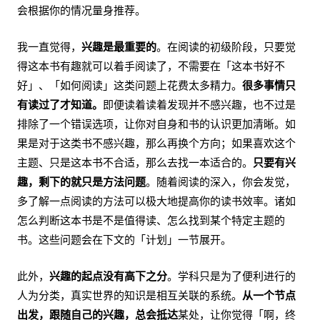
会根据你的情况量身推荐。
我一直觉得，
兴趣是最重要的
。在阅读的初级阶段，只要觉
得这本书有趣就可以着手阅读了，不需要在「这本书好不
好」、「如何阅读」这类问题上花费太多精力。
很多事情只
有读过了才知道。
即便读着读着发现并不感兴趣，也不过是
排除了一个错误选项，让你对自身和书的认识更加清晰。如
果是对于这类书不感兴趣，那么再换个方向；如果喜欢这个
主题、只是这本书不合适，那么去找一本适合的。
只要有兴
趣，剩下的就只是方法问题
。随着阅读的深入，你会发觉，
多了解一点阅读的方法可以极大地提高你的读书效率。诸如
怎么判断这本书是不是值得读、怎么找到某个特定主题的
书。这些问题会在下文的「计划」一节展开。
此外，
兴趣的起点没有高下之分
。学科只是为了便利进行的
人为分类，真实世界的知识是相互关联的系统。
从一个节点
出发，跟随自己的兴趣，总会抵达
某处，让你觉得「啊，终