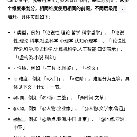
calibre 中，我采用深化方案来管理书目，基本原则是：
从多
个维度来划分，相同维度使用相同的前缀，不同层级用
.
隔开。
具体实践如下：
类型，例如「!论说性.理论.哲学.科学哲学」、「!论说
!
性.理论.科学.社会科学.心理学.认知心理学」、「!论说性.
理论.科学.形式科学.计算机科学.人工智能.知识表示」、
「!虚构类.小说.科幻」
性质，例如「-工具书.图鉴」、「-论文」
-
难度，例如「※入门」、「※进阶」。难度分为五等，具
※
体见下文「计划」一节。
，例如「@时间.二战」、「@时间.文革」
@时间
，例如「@人物.企业家」、「@人物.文学家.鲁迅」
@人物
，例如「@地点.亚洲.中国.北京」、「@地点.亚洲.
@地点
中亚」