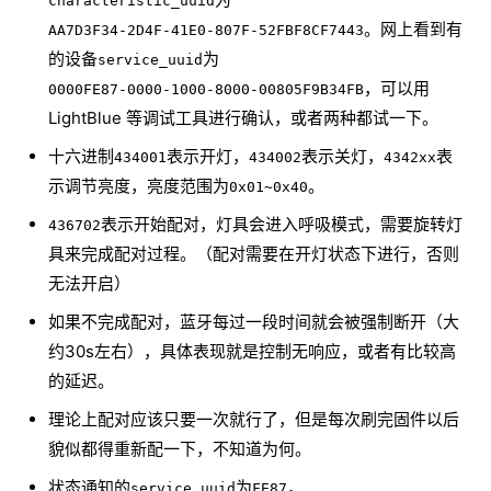
characteristic_uuid
。网上看到有
AA7D3F34-2D4F-41E0-807F-52FBF8CF7443
的设备
为
service_uuid
，可以用
0000FE87-0000-1000-8000-00805F9B34FB
LightBlue 等调试工具进行确认，或者两种都试一下。
十六进制
表示开灯，
表示关灯，
表
434001
434002
4342xx
示调节亮度，亮度范围为
。
0x01~0x40
表示开始配对，灯具会进入呼吸模式，需要旋转灯
436702
具来完成配对过程。（配对需要在开灯状态下进行，否则
无法开启）
如果不完成配对，蓝牙每过一段时间就会被强制断开（大
约30s左右），具体表现就是控制无响应，或者有比较高
的延迟。
理论上配对应该只要一次就行了，但是每次刷完固件以后
貌似都得重新配一下，不知道为何。
状态通知的
为
，
service_uuid
FE87