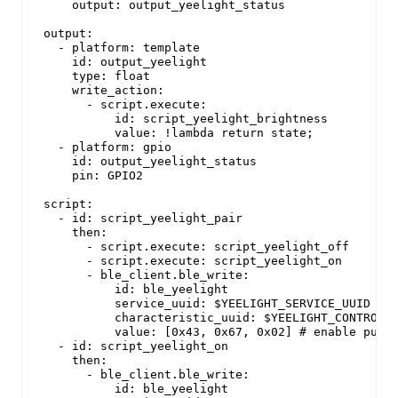
    output: output_yeelight_status

output:

  - platform: template

    id: output_yeelight

    type: float

    write_action:

      - script.execute:

          id: script_yeelight_brightness

          value: !lambda return state;

  - platform: gpio

    id: output_yeelight_status

    pin: GPIO2

script:

  - id: script_yeelight_pair

    then:

      - script.execute: script_yeelight_off

      - script.execute: script_yeelight_on

      - ble_client.ble_write:

          id: ble_yeelight

          service_uuid: $YEELIGHT_SERVICE_UUID

          characteristic_uuid: $YEELIGHT_CONTROL_U
          value: [0x43, 0x67, 0x02] # enable pulse
  - id: script_yeelight_on

    then:

      - ble_client.ble_write:

          id: ble_yeelight
