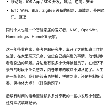
移动端：iOS App / SDK 开发，越狱，逆向，安全
IoT：WiFi、BLE、ZigBee 设备的配网，局域网、外网通
讯，原理
同时个人也是一个智能家居的爱好者，NAS、OpenWrt、
Homebridge、HomeKit 玩家。
这一年待业在家，备考在职研究生，离开了之前加班工作的
生活，在家里玩玩乐高，做些自己感兴趣的事情，放慢脚步
看看身边的风景。身边也有很多小伙伴被裁员了，在经济不
景气的时段不免会感叹，内卷带来的收益不如从前了。人生
是一场长跑，我们是该奋勇拼搏，拼命到底，还是控制好节
奏，保持体力呢？（好像跑题了）
后续有时间的话希望能够多多分享我的一些小发现小创造，
还有踩坑填坑记录。