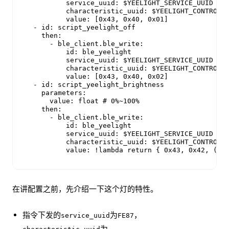
          service_uuid: $YEELIGHT_SERVICE_UUID

          characteristic_uuid: $YEELIGHT_CONTROL_U
          value: [0x43, 0x40, 0x01]

  - id: script_yeelight_off

    then:

      - ble_client.ble_write:

          id: ble_yeelight

          service_uuid: $YEELIGHT_SERVICE_UUID

          characteristic_uuid: $YEELIGHT_CONTROL_U
          value: [0x43, 0x40, 0x02]

  - id: script_yeelight_brightness

    parameters:

      value: float # 0%~100%

    then:

      - ble_client.ble_write:

          id: ble_yeelight

          service_uuid: $YEELIGHT_SERVICE_UUID

          characteristic_uuid: $YEELIGHT_CONTROL_U
          value: !lambda return { 0x43, 0x42, (ch
在讲配置之前，先介绍一下这个灯的特性。
指令下发的
为
，
service_uuid
FE87
为