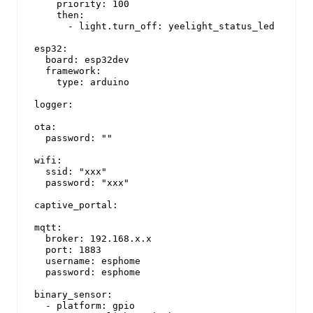
    priority: 100

    then:

      - light.turn_off: yeelight_status_led

esp32:

  board: esp32dev

  framework:

    type: arduino

logger:

ota:

  password: ""

wifi:

  ssid: "xxx"

  password: "xxx"

captive_portal:

mqtt:

  broker: 192.168.x.x

  port: 1883

  username: esphome

  password: esphome

binary_sensor:

  - platform: gpio
