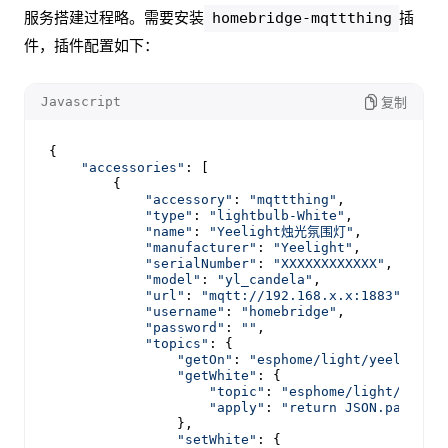
服务搭建过程略。需要安装
插
homebridge-mqttthing
件，插件配置如下：
Javascript
复制
{

"accessories"
: [

        {

"accessory"
: 
"mqttthing"
,

"type"
: 
"lightbulb-White"
,

"name"
: 
"Yeelight烛光氛围灯"
,

"manufacturer"
: 
"Yeelight"
,

"serialNumber"
: 
"XXXXXXXXXXXX"
,

"model"
: 
"yl_candela"
,

"url"
: 
"mqtt://192.168.x.x:1883"
,

"username"
: 
"homebridge"
,

"password"
: 
""
,

"topics"
: {

"getOn"
: 
"esphome/light/yeelight/
"getWhite"
: {

"topic"
: 
"esphome/light/yeeli
"apply"
: 
"return JSON.parse(m
                },

"setWhite"
: {
