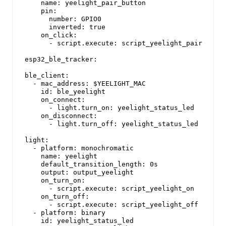
    name: yeelight_pair_button

    pin:

      number: GPIO0

      inverted: true

    on_click:

      - script.execute: script_yeelight_pair

esp32_ble_tracker:

ble_client:

  - mac_address: $YEELIGHT_MAC

    id: ble_yeelight

    on_connect:

      - light.turn_on: yeelight_status_led

    on_disconnect:

      - light.turn_off: yeelight_status_led

light:

  - platform: monochromatic

    name: yeelight

    default_transition_length: 0s

    output: output_yeelight

    on_turn_on:

      - script.execute: script_yeelight_on

    on_turn_off:

      - script.execute: script_yeelight_off

  - platform: binary

    id: yeelight_status_led
