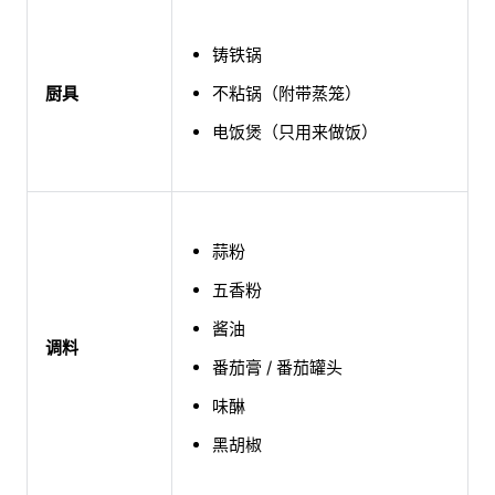
铸铁锅
厨具
不粘锅（附带蒸笼）
电饭煲（只用来做饭）
蒜粉
五香粉
酱油
调料
番茄膏 / 番茄罐头
味醂
黑胡椒