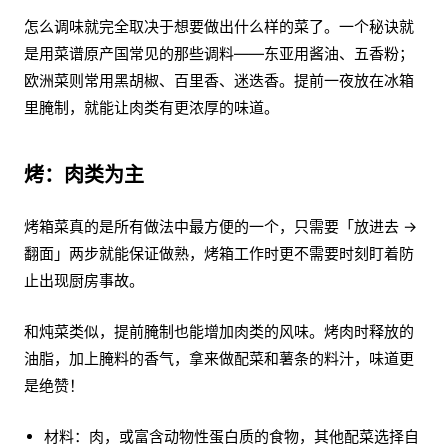
怎么调味就完全取决于想要做出什么样的菜了。一个秘诀就
是用菜谱原产国常见的那些调料——东亚用酱油、五香粉；
欧洲菜则常用黑胡椒、百里香、迷迭香。提前一夜放在冰箱
里腌制，就能让肉类有更浓厚的味道。
烤：肉类为主
烤箱菜真的是所有做法中最方便的一个，只需要「放进去 →
翻面」两步就能保证做熟，烤箱工作时更不需要时刻盯着防
止出现厨房事故。
和炖菜类似，提前腌制也能增加肉类的风味。烤肉时释放的
油脂，加上腌料的香气，拿来做配菜和薯条的料汁，味道更
是绝赞！
材料：肉，或富含动物性蛋白质的食物，其他配菜选择自