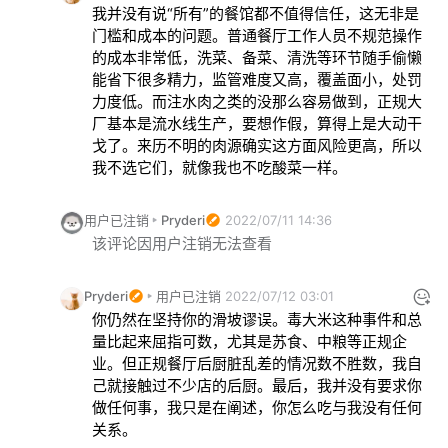
我并没有说“所有”的餐馆都不值得信任，这无非是
门槛和成本的问题。普通餐厅工作人员不规范操作
的成本非常低，洗菜、备菜、清洗等环节随手偷懒
能省下很多精力，监管难度又高，覆盖面小，处罚
力度低。而注水肉之类的没那么容易做到，正规大
厂基本是流水线生产，要想作假，算得上是大动干
戈了。来历不明的肉源确实这方面风险更高，所以
我不选它们，就像我也不吃酸菜一样。
用户已注销
Pryderi
2022/07/11 14:36
该评论因用户注销无法查看
Pryderi
用户已注销
2022/07/12 03:01
你仍然在坚持你的滑坡谬误。毒大米这种事件和总
量比起来屈指可数，尤其是苏食、中粮等正规企
业。但正规餐厅后厨脏乱差的情况数不胜数，我自
己就接触过不少店的后厨。最后，我并没有要求你
做任何事，我只是在阐述，你怎么吃与我没有任何
关系。