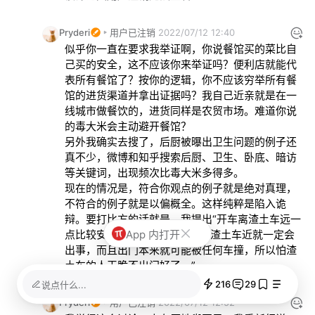
Pryderi
用户已注销
2022/07/12 12:40
似乎你一直在要求我举证啊，你说餐馆买的菜比自
己买的安全，这不应该你来举证吗？便利店就能代
表所有餐馆了？按你的逻辑，你不应该穷举所有餐
馆的进货渠道并拿出证据吗？我自己近亲就是在一
线城市做餐饮的，进货同样是农贸市场。难道你说
的毒大米会主动避开餐馆？

另外我确实去搜了，后厨被曝出卫生问题的例子还
真不少，微博和知乎搜索后厨、卫生、卧底、暗访
等关键词，出现频次比毒大米多得多。

现在的情况是，符合你观点的例子就是绝对真理，
不符合的例子就是以偏概全。这样纯粹是陷入诡
辩。要打比方的话就是，我提出“开车离渣土车远一
App 内打开
点比较安全”，你说“无法证明离渣土车近就一定会
出事，而且出门本来就可能被任何车撞，所以怕渣
土车的人干脆不出门好了。”
216
29
说点什么...
Pryderi
用户已注销
2022/07/12 12:52