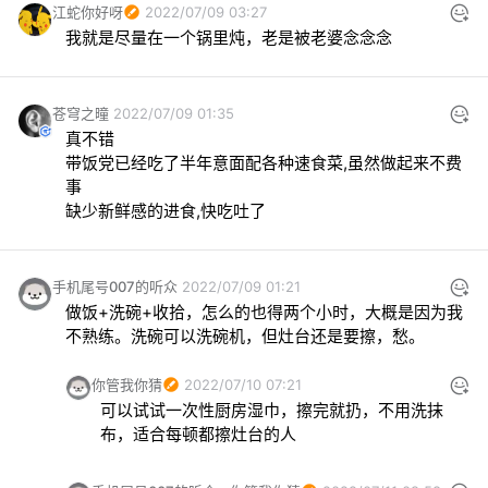
江蛇你好呀
2022/07/09 03:27
我就是尽量在一个锅里炖，老是被老婆念念念
苍穹之曈
2022/07/09 01:35
真不错

带饭党已经吃了半年意面配各种速食菜,虽然做起来不费
事

缺少新鲜感的进食,快吃吐了
手机尾号007的听众
2022/07/09 01:21
做饭+洗碗+收拾，怎么的也得两个小时，大概是因为我
不熟练。洗碗可以洗碗机，但灶台还是要擦，愁。
你管我你猜
2022/07/10 07:21
可以试试一次性厨房湿巾，擦完就扔，不用洗抹
布，适合每顿都擦灶台的人