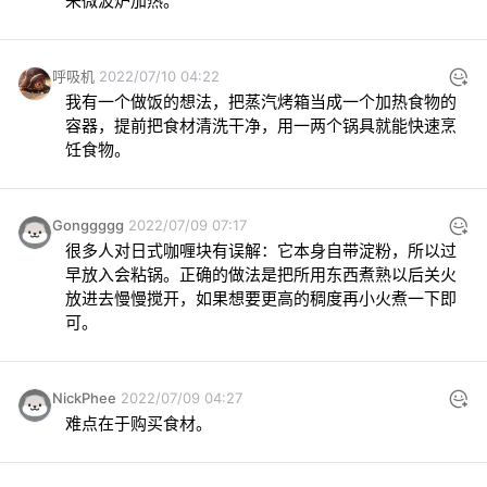
来微波炉加热。
呼吸机
2022/07/10 04:22
我有一个做饭的想法，把蒸汽烤箱当成一个加热食物的
容器，提前把食材清洗干净，用一两个锅具就能快速烹
饪食物。
Gonggggg
2022/07/09 07:17
很多人对日式咖喱块有误解：它本身自带淀粉，所以过
早放入会粘锅。正确的做法是把所用东西煮熟以后关火
放进去慢慢搅开，如果想要更高的稠度再小火煮一下即
可。
NickPhee
2022/07/09 04:27
难点在于购买食材。