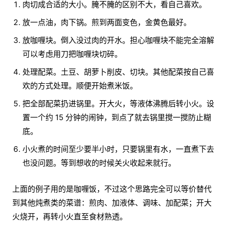
肉切成合适的大小。腌不腌的区别不大，看自己喜欢。
放一点油，肉下锅。煎到两面变色，金黄色最好。
放咖喱块。倒入没过肉的开水。担心咖喱块不能完全溶解
可以考虑用刀把咖喱块切碎。
处理配菜。土豆、胡萝卜削皮、切块。其他配菜按自己喜
欢的方式处理。顺便开始煮米饭。
把全部配菜扔进锅里。开大火，等液体沸腾后转小火。设
置一个约 15 分钟的闹钟，到点了就去锅里搅一搅防止糊
底。
小火煮的时间至少要半小时，只要锅里有水，一直煮下去
也没问题。等到想收的时候关火收起来就行。
上面的例子用的是咖喱饭，不过这个思路完全可以等价替代
到其他炖煮类的菜谱：煎肉、加液体、调味、加配菜；开大
火烧开，再转小火直至食材熟透。