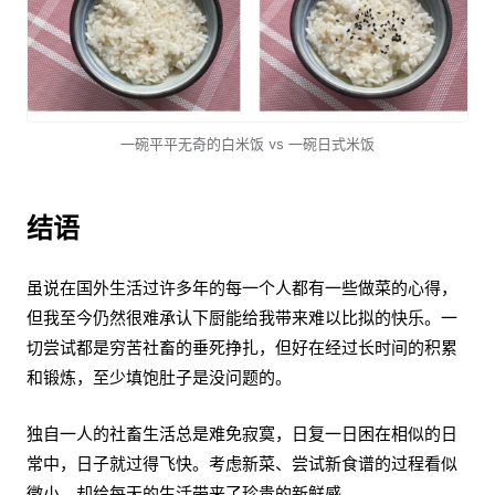
一碗平平无奇的白米饭 vs 一碗日式米饭
结语
虽说在国外生活过许多年的每一个人都有一些做菜的心得，
但我至今仍然很难承认下厨能给我带来难以比拟的快乐。一
切尝试都是穷苦社畜的垂死挣扎，但好在经过长时间的积累
和锻炼，至少填饱肚子是没问题的。
独自一人的社畜生活总是难免寂寞，日复一日困在相似的日
常中，日子就过得飞快。考虑新菜、尝试新食谱的过程看似
微小，却给每天的生活带来了珍贵的新鲜感。