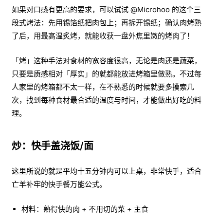
如果对口感有更高的要求，可以试试 @Microhoo 的这个三
段式烤法：先用锡箔纸把肉包上；再拆开锡纸；确认肉烤熟
了后，用最高温炙烤，就能收获一盘外焦里嫩的烤肉了！
「烤」这种手法对食材的宽容度很高，无论是肉还是蔬菜，
只要是质感相对「厚实」的就都能放进烤箱里做熟。不过每
人家里的烤箱都不太一样，在不熟悉的时候就要多摸索几
次，找到每种食材最合适的温度与时间，才能做出好吃的料
理。
炒：快手盖浇饭/面
这里所说的就是平均十五分钟内可以上桌，非常快手，适合
亡羊补牢的快手餐万能公式。
材料：熟得快的肉 + 不用切的菜 + 主食