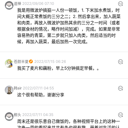
道禅
2022/09/06 07:10
我是用微波炉搞掂一人份一顿饭，1. 下米加水煮饭，时
间大概正常煮饭的三分之二；2. 然后拿出来，加入蔬菜
和肉类，再放入微波炉加热其余的三分之一时间（或者
根据食材的情况，略作时间加减），完成。如果是非常
容易熟的青菜，第二步就只加入肉类，然后适当的时
候，再加入蔬菜，最后加热一次完成。
苍颜半夏
2022/07/15 06:26
我买了麦片和藕粉，早上5分钟搞定早餐。。
韩sir
2022/07/11 04:55
这个很有帮助，谢谢分享
榔头
2022/07/11 04:35
周末还是很乐意自己做饭的，各种视频平台上的这种一
次备一周的看起来井井有条也很有趣，带着对生活的认