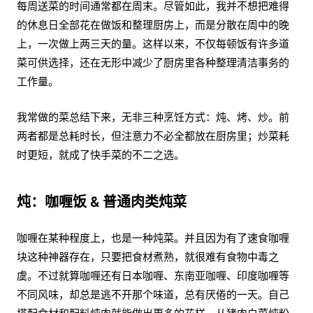
每周送菜的时间通常都在周末。尽管如此，我并不想把难得
的休息日全部花在做饭和整理厨房上，而是分散在周中的晚
上，一次做上两三天的量。这样以来，不仅每顿饭有许多道
菜可供选择，还在无形中减少了厨房里各种整理清洁事务的
工作量。
我常做的菜总结下来，无非三种烹饪方式：炖、烤、炒。前
两者都是总耗时长，但注意力不必全都放在厨房里；炒菜耗
时更短，就成了快手菜的不二之选。
炖：咖喱饭 & 普通肉类炖菜
咖喱在某种程度上，也是一种炖菜。并且因为有了速食咖喱
块这种神器存在，只要把食材煮熟，就很难有食物中毒之
虞。不过就算咖喱还有日本咖喱、东南亚咖喱、印度咖喱等
不同风味，却总是逃不开那个味道，总有厌倦的一天。自己