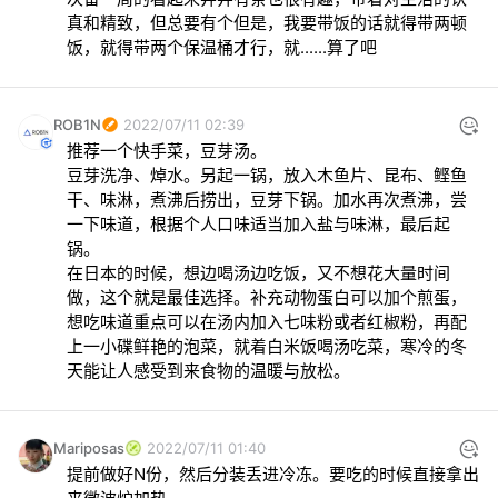
真和精致，但总要有个但是，我要带饭的话就得带两顿
饭，就得带两个保温桶才行，就......算了吧
ROB1N
2022/07/11 02:39
推荐一个快手菜，豆芽汤。

豆芽洗净、焯水。另起一锅，放入木鱼片、昆布、鲣鱼
干、味淋，煮沸后捞出，豆芽下锅。加水再次煮沸，尝
一下味道，根据个人口味适当加入盐与味淋，最后起
锅。

在日本的时候，想边喝汤边吃饭，又不想花大量时间
做，这个就是最佳选择。补充动物蛋白可以加个煎蛋，
想吃味道重点可以在汤内加入七味粉或者红椒粉，再配
上一小碟鲜艳的泡菜，就着白米饭喝汤吃菜，寒冷的冬
天能让人感受到来食物的温暖与放松。
Mariposas
2022/07/11 01:40
提前做好N份，然后分装丢进冷冻。要吃的时候直接拿出