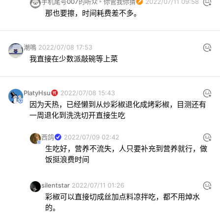
手机尾号007的听众
你管我你猜
2022/07/11 09:58
那也要擦，时间耗费差不多。
潮鳴
2022/07/08 17:53
我直接在少数派敲碗等上菜
PlatyHsu
2022/07/08 15:43
因为天热，已经懒到从炒彩椒退化成烤彩椒，目测还有
一周退化到洗洗切开直接生吃
西鸽
2022/07/09 02:42
生吃好，营养不流失，人只要补充到营养就行，做
饭挺浪费时间
silentstar
2022/07/11 01:26
彩椒可以直接切成丝加点料凉拌吃，都不用焯水
的。