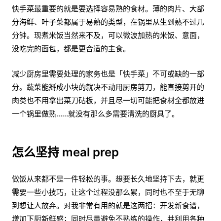
快手菜最重要的就是要选择容易熟的食材。薄的肉片、大部
分海鲜、叶子菜都属于易熟的类型，在锅里从生到熟不过几
分钟。现煮米饭当然来不及，可以微波加热的米饭、意面，
没吃完的面包，都是更合适的主食。
减少厨房里需要处理的家务也是「快手菜」不可或缺的一部
分。蔬菜能掰成小块的就决不动用厨房剪刀，能直接剪开的
肉类也不用拿出菜刀砧板，并且尽一切可能把食材全都放进
一个锅里做熟……就没有那么多需要清洗的厨具了。
怎么坚持 meal prep
做饭从来都不是一件轻松的事。想要长久地坚持下去，就更
需要一些小技巧，让这个过程没那么累，同时也不至于无聊
到想让人放弃。对我非常有用的就是这两招：开发新食谱，
增加下厨新鲜感；同时尽量避免不熟练的操作，并利用各种