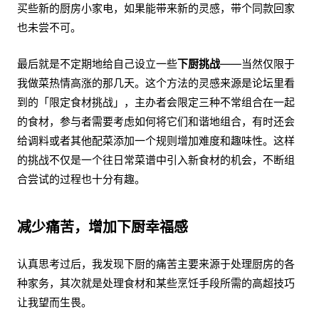
买些新的厨房小家电，如果能带来新的灵感，带个同款回家
也未尝不可。
最后就是不定期地给自己设立一些
下厨挑战
——当然仅限于
我做菜热情高涨的那几天。这个方法的灵感来源是论坛里看
到的「限定食材挑战」，主办者会限定三种不常组合在一起
的食材，参与者需要考虑如何将它们和谐地组合，有时还会
给调料或者其他配菜添加一个规则增加难度和趣味性。这样
的挑战不仅是一个往日常菜谱中引入新食材的机会，不断组
合尝试的过程也十分有趣。
减少痛苦，增加下厨幸福感
认真思考过后，我发现下厨的痛苦主要来源于处理厨房的各
种家务，其次就是处理食材和某些烹饪手段所需的高超技巧
让我望而生畏。