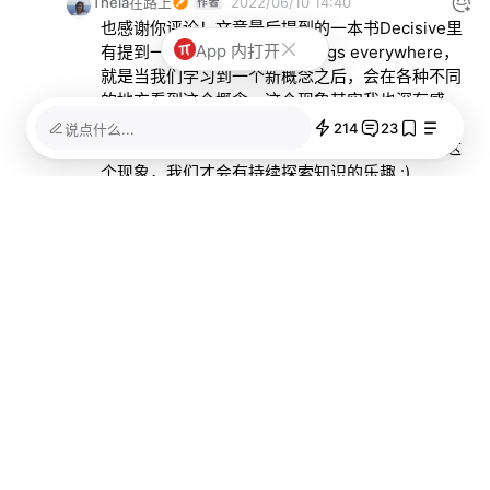
Theia在路上
2022/06/10 14:40
也感谢你评论！文章最后提到的一本书Decisive里
App 内打开
有提到一个心理现象：see things everywhere，
就是当我们学习到一个新概念之后，会在各种不同
的地方看到这个概念。这个现象其实我也深有感
受，尤其是二分式思维，我也是在各个地方看到各
214
23
说点什么...
种相关文章和评论。大脑真奇妙哈哈。不过多亏这
个现象，我们才会有持续探索知识的乐趣 :)
已加载全部
关联阅读
在流媒体时代，搭建一个专属于