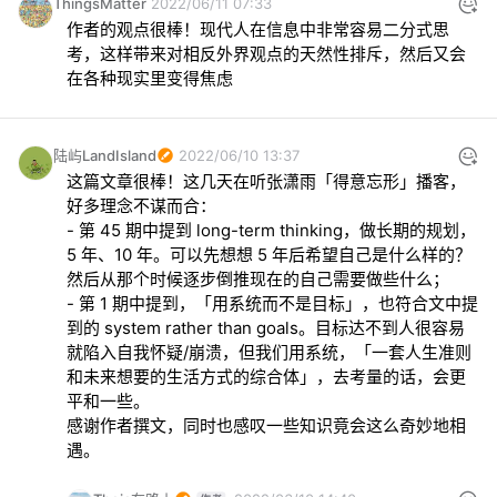
ThingsMatter
2022/06/11 07:33
作者的观点很棒！现代人在信息中非常容易二分式思
考，这样带来对相反外界观点的天然性排斥，然后又会
在各种现实里变得焦虑
陆屿LandIsland
2022/06/10 13:37
这篇文章很棒！这几天在听张潇雨「得意忘形」播客，
好多理念不谋而合：

- 第 45 期中提到 long-term thinking，做长期的规划，
5 年、10 年。可以先想想 5 年后希望自己是什么样的？
然后从那个时候逐步倒推现在的自己需要做些什么；

- 第 1 期中提到，「用系统而不是目标」，也符合文中提
到的 system rather than goals。目标达不到人很容易
就陷入自我怀疑/崩溃，但我们用系统，「一套人生准则
和未来想要的生活方式的综合体」，去考量的话，会更
平和一些。

感谢作者撰文，同时也感叹一些知识竟会这么奇妙地相
遇。