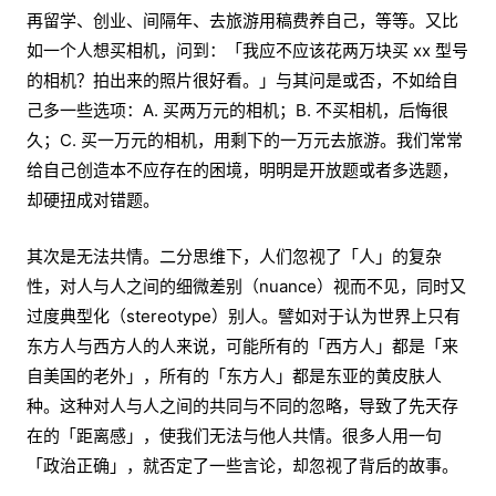
再留学、创业、间隔年、去旅游用稿费养自己，等等。又比
如一个人想买相机，问到：「我应不应该花两万块买 xx 型号
的相机？拍出来的照片很好看。」与其问是或否，不如给自
己多一些选项：A. 买两万元的相机；B. 不买相机，后悔很
久；C. 买一万元的相机，用剩下的一万元去旅游。我们常常
给自己创造本不应存在的困境，明明是开放题或者多选题，
却硬扭成对错题。
其次是无法共情。二分思维下，人们忽视了「人」的复杂
性，对人与人之间的细微差别（nuance）视而不见，同时又
过度典型化（stereotype）别人。譬如对于认为世界上只有
东方人与西方人的人来说，可能所有的「西方人」都是「来
自美国的老外」，所有的「东方人」都是东亚的黄皮肤人
种。这种对人与人之间的共同与不同的忽略，导致了先天存
在的「距离感」，使我们无法与他人共情。很多人用一句
「政治正确」，就否定了一些言论，却忽视了背后的故事。