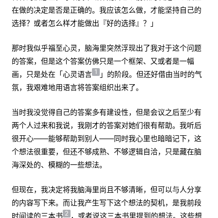
在做的决定是否是正确的。我应该怎么做，才能坚持自己的
选择？或者怎么样才能做出『好的选择』？」
那时我似乎福至心灵，脑海里突然浮现出了我对于这个问题
的答案，但是这个答案仿佛只是一个框架、又或者是一幅
1
画，只是处在「心灵语言
」的阶段。但还好借由当时的气
氛，我艰难地用语言将答案组织出来了。
当时我没觉得自己的答案多有建设性，但是会议之后至少有
两个人过来和我说，我刚才的答案对她们很有帮助。我听后
很开心——能够帮助到别人——同时我心里也暗暗记下，这
个想法很重要，但还不够成熟、不够逻辑自洽，只是藏在脑
海深处的、模糊的一些想法。
但现在，我决定将我脑海里尚且不够清晰，但可以与人分享
的内容写下来。而让我产生写下这个想法的契机，是我前段
2
时间读的三本书
，或者说这三本书里提到的想法。这些想