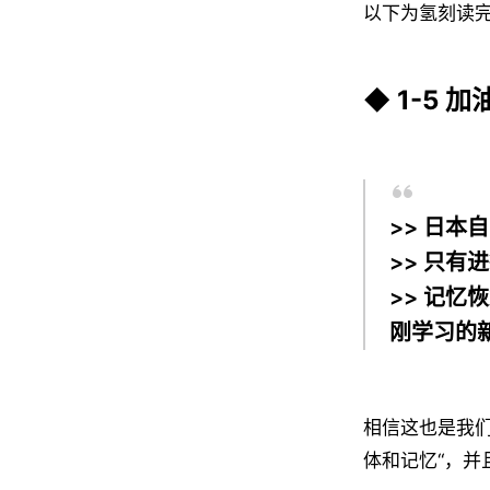
以下为氢刻读
◆ 1-5 
>> 日本
>> 只
>> 记忆
刚学习的
相信这也是我
体和记忆“，