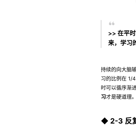
>> 在
来，学习
持续的向大脑
习的比例在 1
时可以循序渐
习
才是硬道理
◆ 2-3 