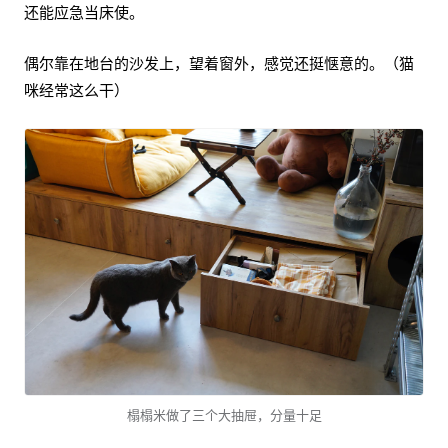
还能应急当床使。
偶尔靠在地台的沙发上，望着窗外，感觉还挺惬意的。（猫
咪经常这么干）
榻榻米做了三个大抽屉，分量十足