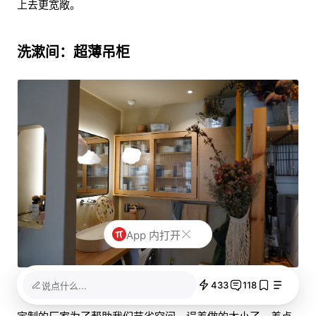
上去更宽敞。
洗漱间：超薄吊柜
App 内打开
硬塞到两堵墙中的吊柜
433
118
说点什么...