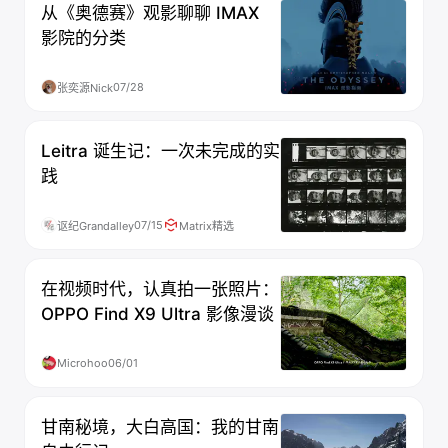
从《奥德赛》观影聊聊 IMAX
影院的分类
07/28
张奕源Nick
Leitra 诞生记：一次未完成的实
践
07/15
讴纪Grandalley
Matrix精选
在视频时代，认真拍一张照片：
OPPO Find X9 Ultra 影像漫谈
Microhoo
06/01
甘南秘境，大白高国：我的甘南