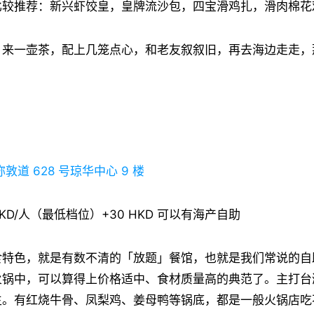
比较推荐：新兴虾饺皇，皇牌流沙包，四宝滑鸡扎，滑肉棉花
，来一壶茶，配上几笼点心，和老友叙叙旧，再去海边走走，
敦道 628 号琼华中心 9 楼
HKD/人（最低档位）+30 HKD 可以有海产自助
食特色，就是有数不清的「放题」餐馆，也就是我们常说的自
火锅中，可以算得上价格适中、食材质量高的典范了。主打台
生。有红烧牛骨、凤梨鸡、姜母鸭等锅底，都是一般火锅店吃