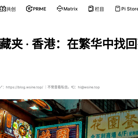
PRIME
Matrix
Pi Stor
共创
栏目
藏夹 · 香港：在繁华中找
ttps://blog.wsine.top/ ｜不常查看私信。📮：hi@wsine.top