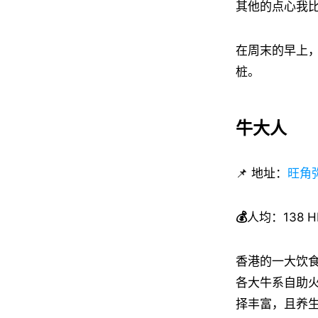
其他的点心我
在周末的早上
桩。
牛大人
📌 地址：
旺角弥
💰
人均：138 
香港的一大饮
各大牛系自助
择丰富，且养