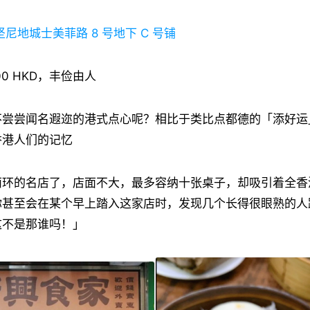
尼地城士美菲路 8 号地下 C 号铺
00 HKD，丰俭由人
不尝尝闻名遐迩的港式点心呢？相比于类比点都德的「添好运
香港人们的记忆
西环的名店了，店面不大，最多容纳十张桌子，却吸引着全香
你甚至会在某个早上踏入这家店时，发现几个长得很眼熟的人
这不是那谁吗！」