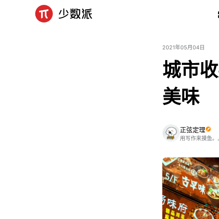
2021年05月04日
城市收
美味
正弦定理
用写作来摸鱼。🔗：h