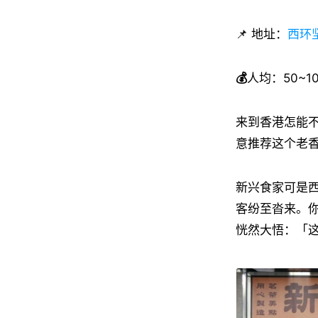
📌 地址：
西环坚
💰
人均：50~1
来到香港怎能
意推荐这个老
新兴食家可是
客纷至沓来。
恍然大悟：「