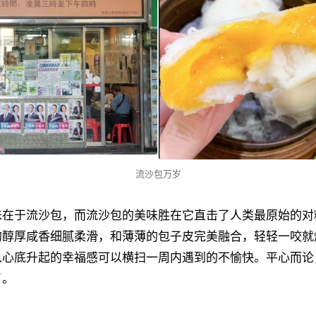
流沙包万岁
味在于流沙包，而流沙包的美味胜在它直击了人类最原始的对
的醇厚咸香细腻柔滑，和薄薄的包子皮完美融合，轻轻一咬就
从心底升起的幸福感可以横扫一周内遇到的不愉快。平心而论
了。