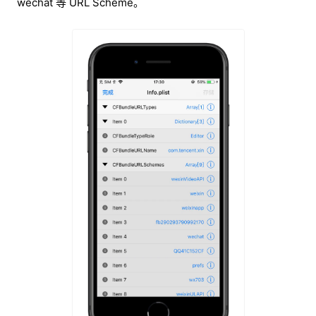
wechat 等 URL Scheme。