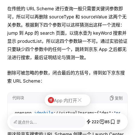
在传统的 URL Scheme 进行查询一般只需要关键词参数即
可，所以可以再删除 sourceType 和 sourceValue 这两个无
关参数。根据剩下四个参数可以这样猜测出这样一个流程：
jump 到 App 的 search 页面，以烧水壶为 keyWord 搜索并
显示 productList，所以这四个参数缺一不可。通过实验验证
只要缺少四个参数中的任何一个，跳转到京东 App 之后都无
法进行搜索，最后证明结论与猜测一致。
删除可被忽略的参数，闭合最后的方括号，得到如下京东搜
索 URL Scheme：
代码块
复制
App 内打开
openapp
.jdmobile
://virtual?params={"des":
"product
222
85
说点什么...
用这段京东搜索的 URL Scheme 创建一个 Launch Center