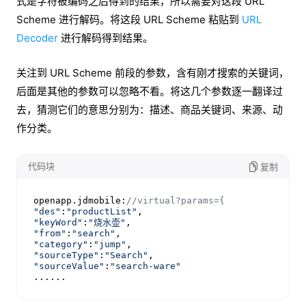
式是字符被编码之后得到的结果，所以需要对这段 URL
Scheme 进行解码。将这段 URL Scheme 粘贴到
URL
Decoder
进行解码得到结果。
关注到 URL Scheme 前段的参数，含有刚才搜索的关键词，
后面是其他的参数可以忽略不看。将这几个参数逐一翻译过
去，猜测它们的意思分别为：描述、商品关键词、来源、动
作分类。
代码块
复制
openapp.
jdmobile
:
//virtual?params={
"des"
:
"productList"
"keyWord"
:
"烧水壶"
"from"
:
"search"
"category"
:
"jump"
"sourceType"
:
"Search"
"sourceValue"
:
"search-ware"
......