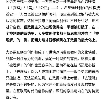
间努力寻找一种平衡：一方面受到一种更高的东西的呼唤
（「真理」/「美」/「公正」……），希望通过创作的过程接
近它；一方面也被公众性所吸引，期望达到被理解与被大众
认可的状态。这种推拉与平衡确保创作并不过分讨好，也不
过分自我。
但数据主义的出现使得这一平衡被打破了，在一
个控制论的系统里，大多数创作者都不假思索地冲向了「被
理解」的一侧，把精力与才智都倾倒在了数据的最大化上。
大多数互联网创作都成了可供快速消费和循环的文化快餐，
只解一时注意力的饥渴，满足一时谈资的需要。这样只求
「被理解」的创作也是容易的。因为不论在技巧还是心智
上，「去理解」都远为更加困难和痛苦——那个更高的东西
只能接近，无法最终达到。在数据市场上考量，「去理解」
也是费力不讨好的，因为它并不能直接激发可变现的数据
量。在互联网时代的创作内部，深刻的挣扎与内在的对抗变
得少有。