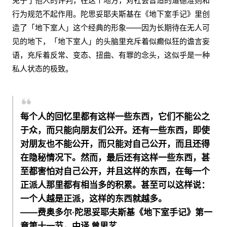
免于了他人的评判，在这个地方，对社会普适的道德准则和
行为规范不起作用。陀思妥耶夫斯基在《地下室手记》里创
造了「地下室人」这个经典的形象——因为长期待在无人可
见的地下，「地下室人」的头脑里充斥着似癫似狂的谵言妄
语，充斥着反常、变态、扭曲、有罪的念头，这似乎是一种
私人状态的极致。
每个人的回忆里都有这样一些东西，它们
不能公之
于众
，而只能向朋友们公开。还有一些东西，即使
对朋友也不能公开，而只能对自己公开，而且还得
在隐秘情况下
。然而，最后还有这样一些东西，
甚
至都害怕对自己公开
，并且这样的东西，在每一个
正派人那里都有相当多的积累。甚至可以这样说：
一个人越是正派，这样的东西就越多。
——费奥多尔·陀思妥耶夫斯基《地下室手记》第一
章第十一节，中译 曾思艺