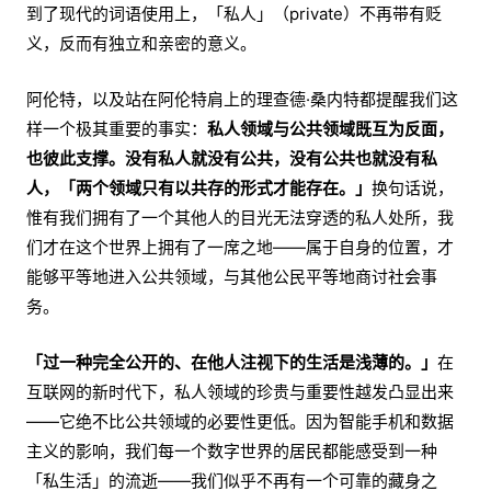
到了现代的词语使用上，「私人」（private）不再带有贬
义，反而有独立和亲密的意义。
阿伦特，以及站在阿伦特肩上的理查德·桑内特都提醒我们这
样一个极其重要的事实：
私人领域与公共领域既互为反面，
也彼此支撑。没有私人就没有公共，没有公共也就没有私
人，「两个领域只有以共存的形式才能存在。」
换句话说，
惟有我们拥有了一个其他人的目光无法穿透的私人处所，我
们才在这个世界上拥有了一席之地——属于自身的位置，才
能够平等地进入公共领域，与其他公民平等地商讨社会事
务。
「过一种完全公开的、在他人注视下的生活是浅薄的。」
在
互联网的新时代下，私人领域的珍贵与重要性越发凸显出来
——它绝不比公共领域的必要性更低。因为智能手机和数据
主义的影响，我们每一个数字世界的居民都能感受到一种
「私生活」的流逝——我们似乎不再有一个可靠的藏身之