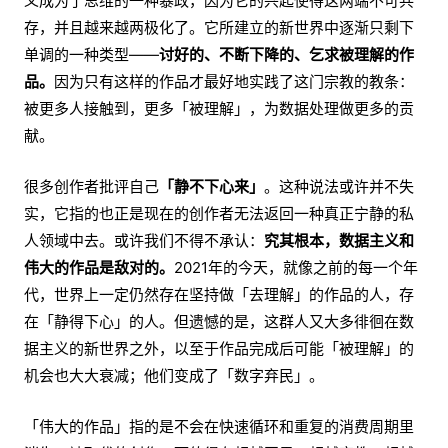
义成为了思维的一种暴政，因为它的兴起使得这两端不可共
存，并且越来越两极化了。它所建立的新世界中逐渐只剩下
单调的一种类型——
讨好的、不断下降的、乞求被理解的作
品。
因为只有这样的作品才最好地实践了这门宗教的教条：
被更多人接触到，更多「被理解」，为数据处理做更多的贡
献。
很多创作者批评自己
「静不下心来」
。这种说法或许并不失
实，它指的也正是现在的创作者无法返回一种真正宁静的私
人领域中去。或许我们不得不承认：
究其根本，数据主义和
伟大的作品是敌对的。
2021年的今天，就像之前的每一个年
代，世界上一定仍然存在坚持做「去理解」的作品的人，存
在「静得下心」的人。但遗憾的是，这群人又大多徘徊在数
据主义的新世界之外，以至于作品完成后可能「被理解」的
机会也大大衰减；他们变成了「数字弃民」。
「伟大的作品」指的是不会在快速循环和重复的消费周期里