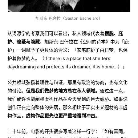
加斯东·巴舍拉（Gaston Bachelard）
从词源学的考察我们可以看出，私人领域代表着
摆脱、庇
护、遮蔽与隐藏
。加斯东·巴什拉在《空间的诗学》中为「庇
护」一词赋予了更具体的含义：「家宅庇护了白日梦，也保
护着做梦的人。（If there is a place that shelters
daydreaming and protects its dreamer, it is home...）」
公共领域弘扬着理性与辩证，那里有政治的协商，也有文化
的讨论。
但是我们做梦的地方总在私人领域。
通过这一点，
我们或许也能阐释虚构作品在今天受到的巨大威胁。如果说
创作正在走向整体的失落，那么相比于现实主义题材的非虚
构作品，
虚构作品更先也更严重地遭到冲击
。
二十年前，电影的开头很多写着这样一行字：「如有雷同，