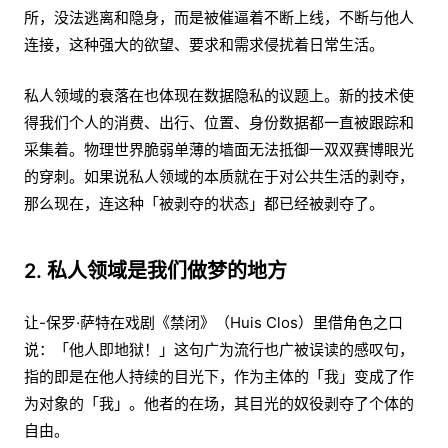
所，没法逃离和隐身，而是被催逼着不断上线，不断与他人
连接，这种强大的欲望、要求和需求侵扰着日常生活。
私人领域的衰落在也体现在数据隐私的议题上。新的技术使
得我们个人的消费、出行、位置、身份数据都一直被跟踪和
采集着。物理世界脆弱单薄的墙面无法抵御一双双赛博眼光
的穿刺。如果说私人领域的本质就在于对公共生活的剥夺，
那么现在，连这种「被剥夺的状态」都已经被剥夺了。
2. 私人领域是我们做梦的地方
让-保罗·萨特在戏剧《禁闭》（Huis Clos）里借角色之口
说：「他人即地狱！」这句广为流行也广被误读的感叹句，
指的即是在他人持续的目光下，作为主体的「我」变成了作
为对象的「我」。他者的在场，其目光的奴役剥夺了个体的
自由。