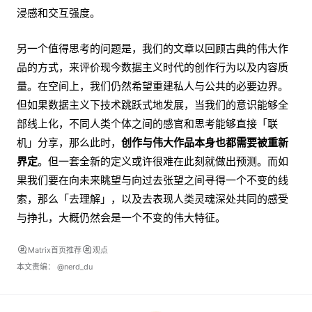
浸感和交互强度。
另一个值得思考的问题是，我们的文章以回顾古典的伟大作
品的方式，来评价现今数据主义时代的创作行为以及内容质
量。在空间上，我们仍然希望重建私人与公共的必要边界。
但如果数据主义下技术跳跃式地发展，当我们的意识能够全
部线上化，不同人类个体之间的感官和思考能够直接「联
机」分享，那么此时，
创作与伟大作品本身也都需要被重新
界定
。但一套全新的定义或许很难在此刻就做出预测。而如
果我们要在向未来眺望与向过去张望之间寻得一个不变的线
索，那么「去理解」，以及去表现人类灵魂深处共同的感受
与挣扎，大概仍然会是一个不变的伟大特征。
Matrix首页推荐
观点
本文责编：
@nerd_du