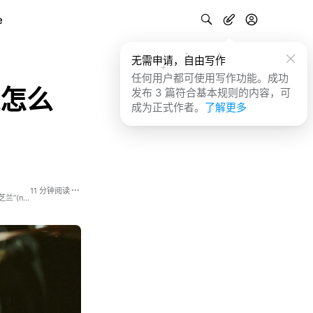
e
无需申请，自由写作
任何用户都可使用写作功能。成功
是怎么
发布 3 篇符合基本规则的内容，可
成为正式作者。
了解更多
11 分钟阅读
王树义。大学教师，终身学习者。稍微懂一点儿写作、演讲、Python和机器学习。欢迎关注我的公众号“玉树芝兰”(nkwangshuyi)。