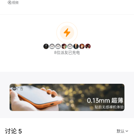
视频
8位派友已充电
广告
讨论 5