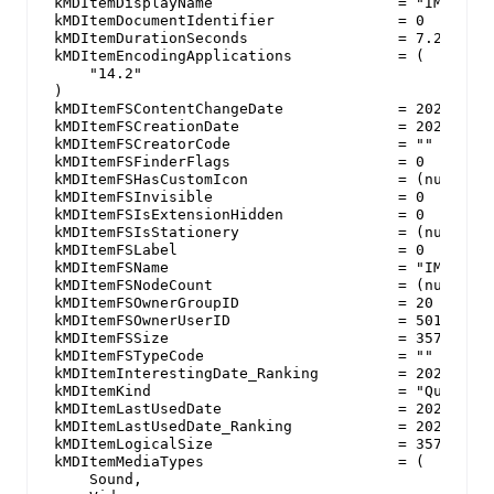
kMDItemDisplayName                     = "IMG_0713
kMDItemDocumentIdentifier              = 0

kMDItemDurationSeconds                 = 7.2883333
kMDItemEncodingApplications            = (

    "14.2"

)

kMDItemFSContentChangeDate             = 2021-02-0
kMDItemFSCreationDate                  = 2021-02-0
kMDItemFSCreatorCode                   = ""

kMDItemFSFinderFlags                   = 0

kMDItemFSHasCustomIcon                 = (null)

kMDItemFSInvisible                     = 0

kMDItemFSIsExtensionHidden             = 0

kMDItemFSIsStationery                  = (null)

kMDItemFSLabel                         = 0

kMDItemFSName                          = "IMG_0713
kMDItemFSNodeCount                     = (null)

kMDItemFSOwnerGroupID                  = 20

kMDItemFSOwnerUserID                   = 501

kMDItemFSSize                          = 35710907

kMDItemFSTypeCode                      = ""

kMDItemInterestingDate_Ranking         = 2021-02-0
kMDItemKind                            = "QuickTi
kMDItemLastUsedDate                    = 2021-02-0
kMDItemLastUsedDate_Ranking            = 2021-02-0
kMDItemLogicalSize                     = 35710907

kMDItemMediaTypes                      = (

    Sound,
