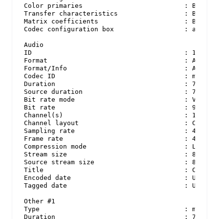
Color primaries                          : BT.709

Transfer characteristics                 : BT.709

Matrix coefficients                      : BT.709

Codec configuration box                  : avcC

Audio

ID                                       : 1

Format                                   : AAC LC

Format/Info                              : Advance
Codec ID                                 : mp4a-40
Duration                                 : 7 s 242
Source duration                          : 7 s 268
Bit rate mode                            : Variabl
Bit rate                                 : 97.9 kb
Channel(s)                               : 1 chann
Channel layout                           : C

Sampling rate                            : 44.1 kH
Frame rate                               : 43.066 
Compression mode                         : Lossy

Stream size                              : 86.6 Ki
Source stream size                       : 86.8 Ki
Title                                    : Core Me
Encoded date                             : UTC 202
Tagged date                              : UTC 202
Other #1

Type                                     : meta

Duration                                 : 7 s 287