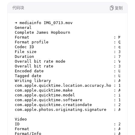
代码块
复制
➜ mediainfo IMG_0713.mov

General

Complete James Hopbourn                           
Format                                   : MPEG-4

Format profile                           : QuickTi
Codec ID                                 : qt   00
File size                                : 34.1 Mi
Duration                                 : 7 s 288
Overall bit rate mode                    : Variabl
Overall bit rate                         : 39.2 Mb
Encoded date                             : UTC 202
Tagged date                              : UTC 202
Writing library                          : Apple Q
com.apple.quicktime.location.accuracy.ho : 12.6063
com.apple.quicktime.make                 : Apple

com.apple.quicktime.model                : iPhone 
com.apple.quicktime.software             : 14.2

com.apple.quicktime.creationdate         : 2020-11
com.apple.photos.originating.signature   : ATFrhl5
Video

ID                                       : 2

Format                                   : AVC

Format/Info                              : Advance