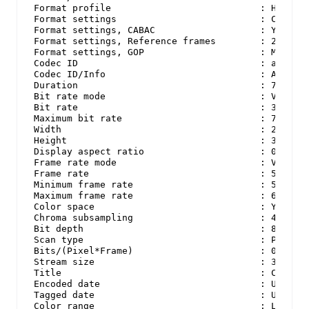
Format profile                           : High@L5
Format settings                          : CABAC /
Format settings, CABAC                   : Yes

Format settings, Reference frames        : 2 frame
Format settings, GOP                     : M=2, N=
Codec ID                                 : avc1

Codec ID/Info                            : Advance
Duration                                 : 7 s 288
Bit rate mode                            : Variabl
Bit rate                                 : 39.1 Mb
Maximum bit rate                         : 768 kb/
Width                                    : 2 160 p
Height                                   : 3 840 p
Display aspect ratio                     : 0.562

Frame rate mode                          : Variabl
Frame rate                               : 59.940 
Minimum frame rate                       : 54.545 
Maximum frame rate                       : 60.000 
Color space                              : YUV

Chroma subsampling                       : 4:2:0

Bit depth                                : 8 bits

Scan type                                : Progres
Bits/(Pixel*Frame)                       : 0.079

Stream size                              : 34.0 Mi
Title                                    : Core Me
Encoded date                             : UTC 202
Tagged date                              : UTC 202
Color range                              : Limited