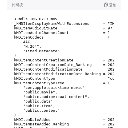
代码块
复制
➜ mdls IMG_0713.mov

_kMDItemDisplayNameWithExtensions      = "IMG_0713
kMDItemAudioBitRate                    = 97

kMDItemAudioChannelCount               = 1

kMDItemCodecs                          = (

    AAC,

    "H.264",

    "Timed Metadata"

)

kMDItemContentCreationDate             = 2021-02-0
kMDItemContentCreationDate_Ranking     = 2021-02-0
kMDItemContentModificationDate         = 2021-02-0
kMDItemContentModificationDate_Ranking = 2021-02-0
kMDItemContentType                     = "com.appl
kMDItemContentTypeTree                 = (

    "com.apple.quicktime-movie",

    "public.movie",

    "public.audiovisual-content",

    "public.data",

    "public.item",

    "public.content"

)

kMDItemDateAdded                       = 2021-02-0
kMDItemDateAdded_Ranking               = 2021-02-0