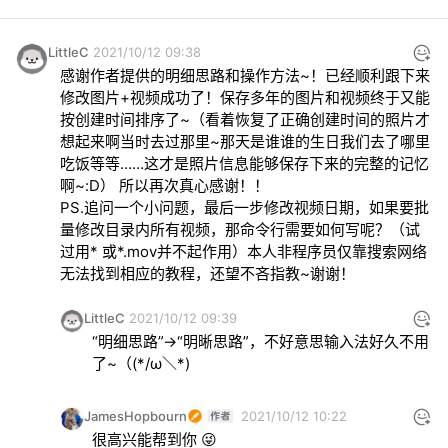
LittleC
2021/10/12 09:38
感谢作者提供的明细思路和操作方法~！已经顺利跟下来
修改图片+视频成功了！保存多年的图片和视频终于又能
按创建时间排序了~（看着恢复了正确创建时间的照片才
想起来啊当时去过那里~那天是谁谁的生日我们去了哪里
吃饭等等……这才是照片信息能够保存下来的完整的记忆
啊~:D） 所以再次真心感谢！！

PS.追问一个小问题，最后一步修改视频日期，如果要批
量修改目录内所有视频，那命令行需要如何写呢？（试
过用* 或*.mov并不起作用）本人非程序员仅靠搜索网络
无法找到相应的教程，还望不吝指教~谢谢！
LittleC
2021/10/12 09:39
“明细思路”→“明晰思路”，不好意思输入法好久不用
了~（(*/ω＼*)
JamesHopbourn
2021/10/12 10:22
很高兴能帮到你 😜