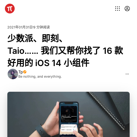
2021年01月31日
9 分钟阅读
少
数
派、
即
刻、
Taio
…
…
我
们
又
帮
你
找
了
1
6
款
好
用
的
iOS
1
4
小
组
件
Tp
Be nothing, and everything.