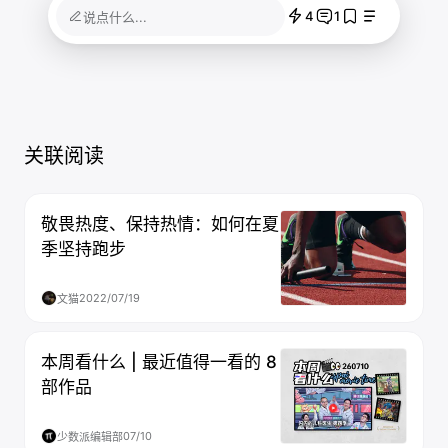
4
1
说点什么...
关联阅读
敬畏热度、保持热情：如何在夏
季坚持跑步
2022/07/19
文猫
本周看什么 | 最近值得一看的 8
部作品
07/10
少数派编辑部