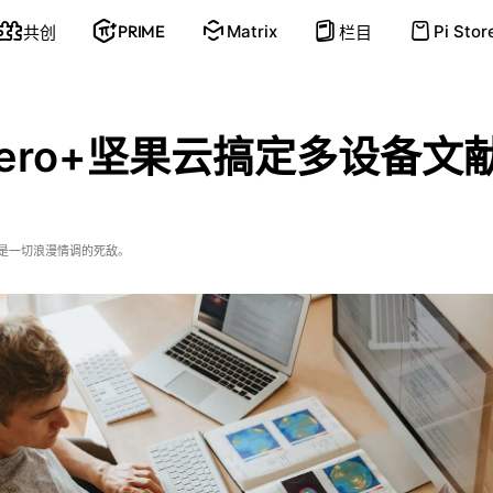
PRIME
Matrix
Pi Stor
共创
栏目
otero+坚果云搞定多设备文
是一切浪漫情调的死敌。