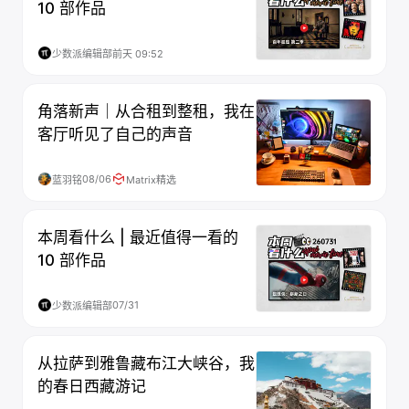
10 部作品
少数派编辑部
前天 09:52
角落新声｜从合租到整租，我在
客厅听见了自己的声音
08/06
蓝羽铭
Matrix精选
本周看什么 | 最近值得一看的
10 部作品
07/31
少数派编辑部
从拉萨到雅鲁藏布江大峡谷，我
的春日西藏游记