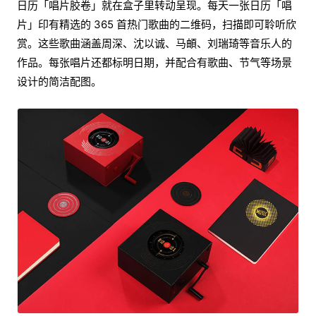
日历「唱片胶卷」就在盒子里转动呈现。每天一张日历「唱
片」印有精选的 365 首热门歌曲的二维码，扫描即可聆听欣
赏。这些歌曲涵盖周深、沈以诚、马頔、刘瑞琦等音乐人的
作品。每张唱片还都标明日期，并配合有歌曲、节气等场景
设计的简洁配图。