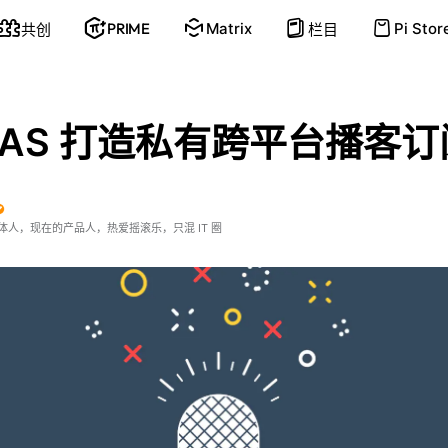
PRIME
Matrix
Pi Stor
共创
栏目
NAS 打造私有跨平台播客
体人，现在的产品人，热爱摇滚乐，只混 IT 圈