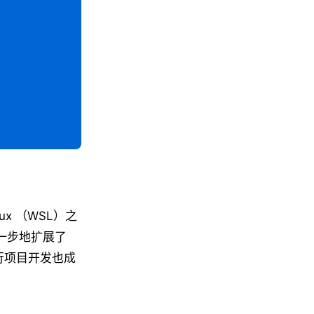
inux （WSL）之
进一步地扩展了
境进行项目开发也成