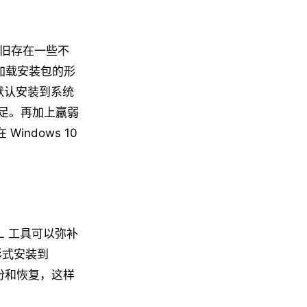
中依旧存在一些不
者旁加载安装包的形
能默认安装到系统
不足。再加上羸弱
ndows 10
L 工具可以弥补
 形式安装到
备份和恢复，这样