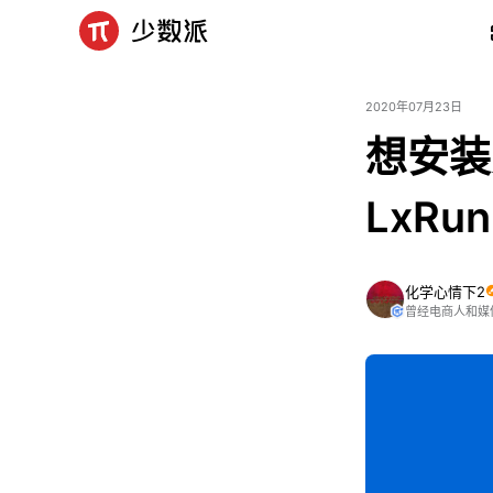
2020年07月23日
想安装更
LxRun
化学心情下2
曾经电商人和媒