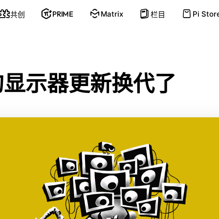
PRIME
Matrix
Pi Stor
共创
栏目
的
显
示
器
更
新
换
代
了