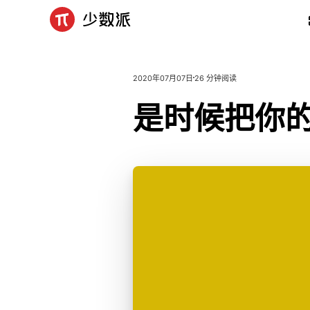
2020年07月07日
26 分钟阅读
是
时
候
把
你