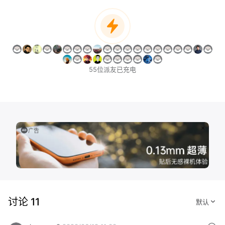
55位派友已充电
广告
讨论 11