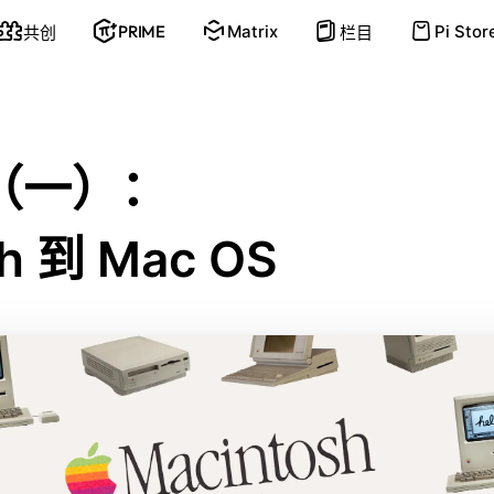
PRIME
Matrix
Pi Stor
共创
栏目
（
一）：
h
到
Mac
OS