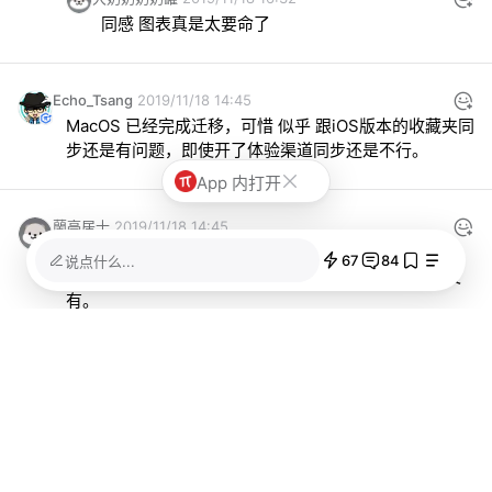
同感 图表真是太要命了
Echo_Tsang
2019/11/18 14:45
MacOS 已经完成迁移，可惜 似乎 跟iOS版本的收藏夹同
步还是有问题，即使开了体验渠道同步还是不行。
App 内打开
蘭亭居士
2019/11/18 14:45
用了一段时间，体验还不错，跟chrome浏览器产不多，
67
84
说点什么...
不过功能还不完善，插件无法同步，自带翻译功能也没
有。
Wanlaoshi
2019/11/18 12:08
讲真我是挺想换新edge的

但我们科学地来说……坐标轴起点不从零开始这不是耍流
氓吗……