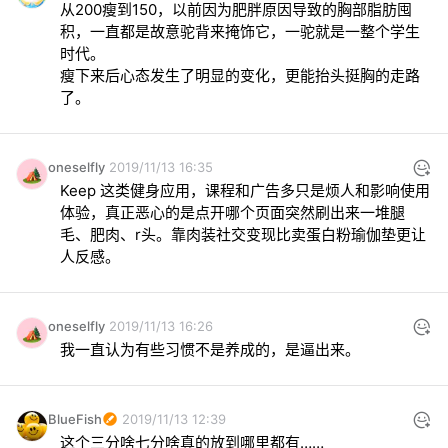
从200瘦到150，以前因为肥胖原因导致的胸部脂肪囤
积，一直都是故意驼背来掩饰它，一驼就是一整个学生
时代。

瘦下来后心态发生了明显的变化，更能抬头挺胸的走路
了。
oneselfly
2019/11/13 16:35
Keep 这类健身应用，课程和广告多只是烦人和影响使用
体验，真正恶心的是点开哪个页面突然刷出来一堆腿
毛、肥肉、r头。靠肉装社交变现比卖蛋白粉瑜伽垫更让
人反感。
oneselfly
2019/11/13 16:26
我一直认为有些习惯不是养成的，是逼出来。
BlueFish
2019/11/13 12:39
这个三分啥七分啥真的放到哪里都有……