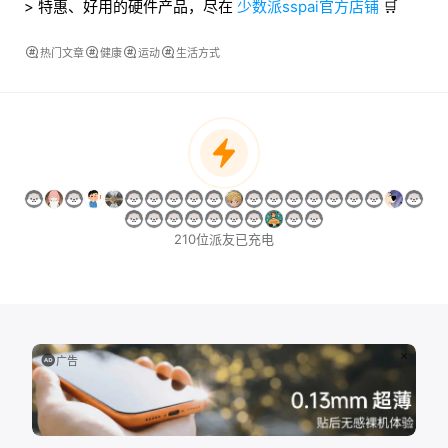
> 特惠、好用的硬件产品，尽在
少数派sspai官方店铺
🛒
热门文章
健康
运动
生活方式
210位派友已充电
广告