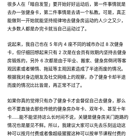
很多人在「暗自发誓」要开始好好运动后，第一件事情就是
去办一张健身卡，第二件事情是去请一个私教。可是，真正
能做到一开始就能坚持规律地去健身房运动的人少之又少，
大多数人都是办完卡就当自己运动过了。
说起来，我自己也在 5 年内 4 座不同的城市办过 8 次健身
卡，但仔细回想起来只有 2 次是在会员有效期内坚持去健身
房锻炼的，另外 6 次都是由于毕业、搬家、健身房倒闭等客
观因素或者懒惰、拖延等主观因素造成了半途而废的情况。
根据我对身边朋友及社交网络上的观察，办了健身卡却半途
而废的情况比比皆是，再正常不过了。
如果你真的觉得只有办了健身卡才会督促自己去健身，那么
也不要直接去那些传统的健身房办年卡、双年卡、甚至十年
卡……能不能坚持这么长时间不说，关键是健身房关门跑路的
情况也是屡见不鲜。所以，我建议大家可以先去乐刻运动这
种可以按月付费或者像超级猩猩这种可以按单节课程付费的