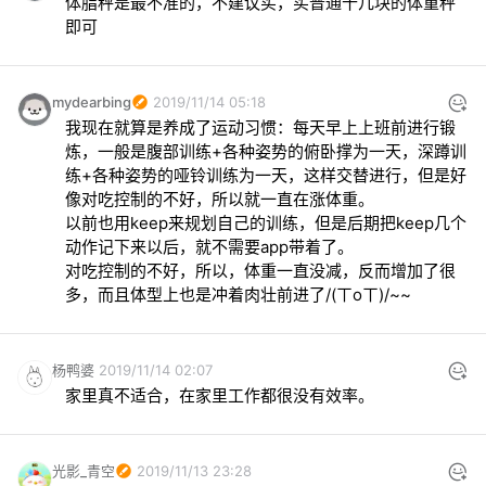
体脂秤是最不准的，不建议买，买普通十几块的体重秤
即可
mydearbing
2019/11/14 05:18
我现在就算是养成了运动习惯：每天早上上班前进行锻
炼，一般是腹部训练+各种姿势的俯卧撑为一天，深蹲训
练+各种姿势的哑铃训练为一天，这样交替进行，但是好
像对吃控制的不好，所以就一直在涨体重。

以前也用keep来规划自己的训练，但是后期把keep几个
动作记下来以后，就不需要app带着了。

对吃控制的不好，所以，体重一直没减，反而增加了很
多，而且体型上也是冲着肉壮前进了/(ㄒoㄒ)/~~
杨鸭婆
2019/11/14 02:07
家里真不适合，在家里工作都很没有效率。
光影_青空
2019/11/13 23:28