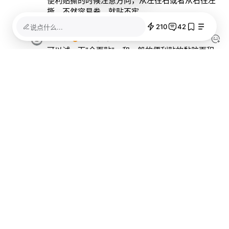
便利贴撕的时候注意方向，从左往右或者从右往左
撕，不然容易卷，就贴不牢
210
42
说点什么...
VictoriaY
2020/01/20 12:56
可以试一下"全面贴"，和一般的便利贴的黏胶面积
相比大部分都有粘胶，很好用。淘宝大概1·5元一
本，买晨光就可以
RayJ
2019/11/13 10:18
太难坚持了，哎，本身就是不自律的人
记一杯
2019/11/13 10:07
楼主用的是哪款称？
Vanilla
2019/11/13 16:30
有品