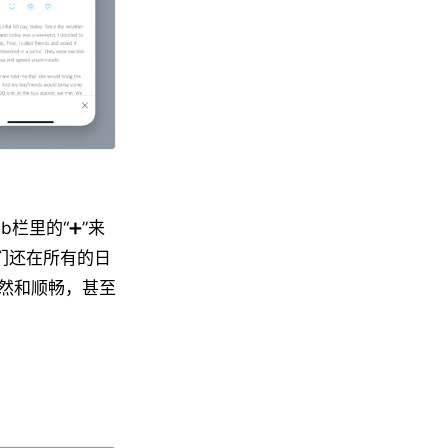
栏里的“➕”来
们还在所有的日
然和顺畅，甚至