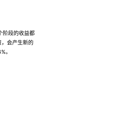
个阶段的收益都
资，会产生新的
6%。