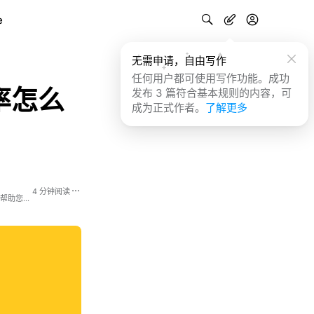
e
无需申请，自由写作
任何用户都可使用写作功能。成功
率怎么
发布 3 篇符合基本规则的内容，可
成为正式作者。
了解更多
4 分钟阅读
且慢，是一家专注个人理财的服务平台，提供简单、省心的理财方案，为您严选市场上简单有效的理财产品，帮助您做好活钱管理、稳健理财、长期投资和保险保障，让您的资产在保值的基础上实现稳步、持续的增值。