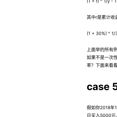
(1 + r) ^ 1/y - 1
其中r是累计收
(1 + 30%) ^ 1/
上面举的所有
如果不是一次
率？下面来看
case 
假如你2018年
日买入5000元