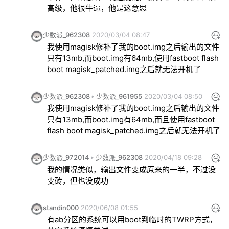
第三个命令，改为fastboot boot Patchedboot.img，如
高级，他很牛逼，他是这意思
果第一次不成功可以多刷两次；如果刷完系统清了记得
再装上magisk manager和梯子。

少数派_962308
2020/03/04 08:47
7.不要忘记最后按照文中的步骤再次安装，这样才算结
我使用magisk修补了我的boot.img之后输出的文件
束。

只有13mb,而boot.img有64mb,使用fastboot flash 
五、关于是否使用twrp和是否要root。如果按照我提供
boot magisk_patched.img之后就无法开机了
的步骤是不需要使用twrp的，所以新手不用去查twrp的
教程了。刷入magisk成功后系统就处于已经root的状
少数派_962308
少数派_961955
2020/03/04 08:50
态，但是可以用magisk hide让部分软件认为系统没有
我使用magisk修补了我的boot.img之后输出的文件
root，这个方法到2020年7月的安全更新还是有效的，
只有13mb,而boot.img有64mb,而且使用fastboot 
可以正常用google更新软件，也可以接受ota推送（具体
flash boot magisk_patched.img之后就无法开机了
方法需要一些操作，自己查吧，少数派里就有很好的教
程）

最后，以上仅为我使用美版pixel3xl在Android10下的经
少数派_972014
少数派_962308
2020/04/18 09:28
验，同为pixel也许有一定的参考价值，其他机型无法保
我的情况类似，输出文件变成原来的一半，不过没
证。
变砖，但也没成功
standin000
2020/06/08 01:55
有ab分区的系统可以用boot到临时的TWRP方式，