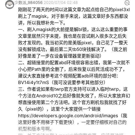
少数派_984056
2020/07/04 02:48
刚刚花了两天的时间以这篇文章为起点给自己的pixel3xl
刷上了magisk，对于新手来说，这篇文章好多东西都没
讲，所以我想补充一下。

一、刷入magisk的大前提是解bl锁，这么这么重要的事
文章里居然只字未提，我也是在尝试刷入很多次之后失
败才发现的。我当初买的是美版pixel，自己花了一整天
没有解锁成功，最后第二天tb50块钱解决了。（我之前
好像是差了一步在设备管理器里更新驱动）

二、超链接里的配置abd环境很容易出错，我第一次就不
小心把Path里的全删了，后来恢复以后死活成功不了，
建议大家直接参考这个视频配置adb环境的部分吧：
BV14i4y1t7mS（我可没说要参考其他部分）

三、作者说如果有twrp官方支持可以进入临时twrp，这
个方法在Android10之后好像就失效了，所以大家放弃幻
想直接使用第二个方法吧。这个官方刷机包我就找了好
久（pixel的），这里个大家提供一个链接
https://developers.google.com/android/images（我
这里好像不用梯子下载更快
），一定要仔细核对自己的
机型和版本号啊。
