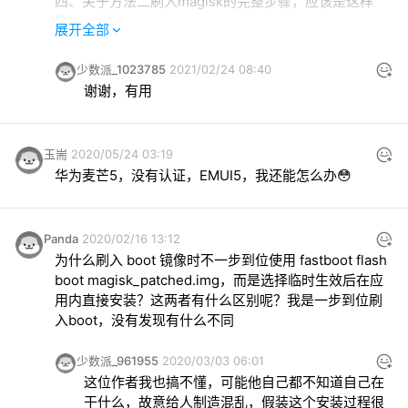
四、关于方法二刷入magisk的完整步骤，应该是这样
的：

展开全部
1.任意一台安卓设备，装magisk manager（酷安下），
连梯子（不然magisk manager会一直检查更新）

少数派_1023785
2021/02/24 08:40
2.下好的刷机包解压再解压（里面还有一个压缩文
谢谢，有用
件），才能找到boot.img，然后传到1中的设备里，参考
文章中的步骤修补。（这个操作在1中的设备进行，文件
还在你的手机里）

玉耑
2020/05/24 03:19
3.修补后的文件默认命名是magisk_patched.img（这是
华为麦芒5，没有认证，EMUI5，我还能怎么办😳
magisk managerv20.4的默认命名，不是作者自己起的
那个名字），输出的目录和boot.img同目录，两个文件
都在你手机里。

Panda
2020/02/16 13:12
4.将magisk_patched.img从手机传到电脑里，位置最好
为什么刷入 boot 镜像时不一步到位使用 fastboot flash 
是和你的adb.exe在同一目录。

boot magisk_patched.img，而是选择临时生效后在应
5.准备好你那个已经解好bl锁的安卓设备，刚刚解锁完应
用内直接安装？这两者有什么区别呢？我是一步到位刷
该是回复出厂设置的状态。此时你可以先走完开机的引
入boot，没有发现有什么不同
导流程进入系统，然后装好magisk manager和梯子（非
常重要，有提前装好magisk manager刷入镜像的时候才
会显示已安装，如果先刷镜像在进系统装magisk 
少数派_961955
2020/03/03 06:01
manager不会成功）

这位作者我也搞不懂，可能他自己都不知道自己在
6.按照文中的步骤刷入magisk_patched.img，注意修改
干什么，故意给人制造混乱，假装这个安装过程很