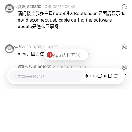
少数派_926360
2019/09/29 02:48
请问楼主我多三星note8进入Bootloader 界面后显示do 
not disconnect usb cable during the software 
update是怎么回事呀
y=f(x)
2019/07/31 01:29
nice，因为这篇文章开始了解magisk
App 内打开
少数派_961955
2020/03/03 06:03
对了解magisk，这篇文章并不算最好，反而让新手
438
89
文章未开放评论
难以理解
y=f(x)
少数派_961955
2020/03/21 01:02
的确有容易误导的地方，尝试了多次还是成功了，
感谢这篇文章。
deng00200
y=f(x)
2021/08/25 10:09
是的，我还没成功，请说说哪里需要改正？