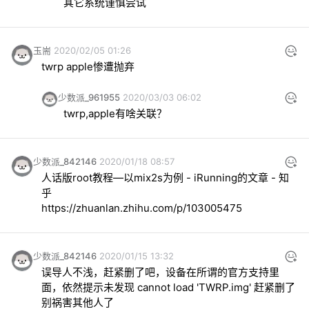
其它系统谨慎尝试
玉耑
2020/02/05 01:26
twrp apple惨遭抛弃
少数派_961955
2020/03/03 06:02
twrp,apple有啥关联？
少数派_842146
2020/01/18 08:57
人话版root教程—以mix2s为例 - iRunning的文章 - 知
https://zhuanlan.zhihu.com/p/103005475
少数派_842146
2020/01/15 13:32
误导人不浅，赶紧删了吧，设备在所谓的官方支持里
面，依然提示未发现 cannot load 'TWRP.img' 赶紧删了
别祸害其他人了