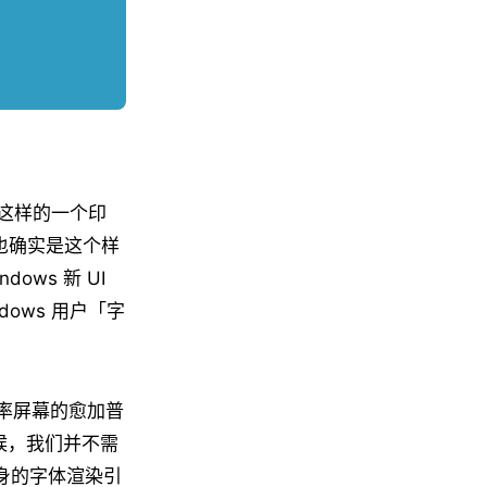
有这样的一个印
，也确实是这个样
ows 新 UI
ows 用户「字
分辨率屏幕的愈加普
时候，我们并不需
本身的字体渲染引