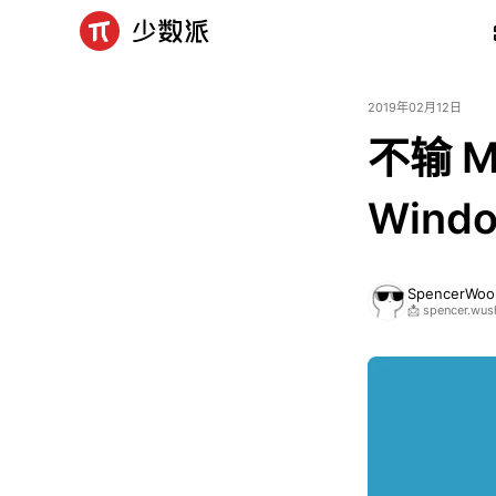
2019年02月12日
不输 
Win
SpencerWoo
📩 spencer.wu