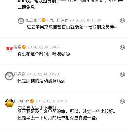
400块。帮我姐分期了一个128G的iPhone Xr，5799十
二期免息。
Rt_三角形
用户已注销
2019/02/08 13:28
进去苹果京东自营首页就能领一张12期免息券~
智变
2019/02/04 05:07
真没花这个时间。嘿嘿😁😁
杨寛寛
2019/02/04 00:20
还是即刻的活动诚意满满
BlueFish
2019/02/03 23:31
四舍五入等于不要钱……
反正我是没什么中奖的命，所以，淡定一些比较好。
还是考虑一下每月的账单相对更真诚一些。