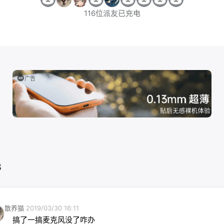
116位派友已充电
广告
3
散养猫
2019/03/30 16:11
搞了一搞麦克风没了咋办