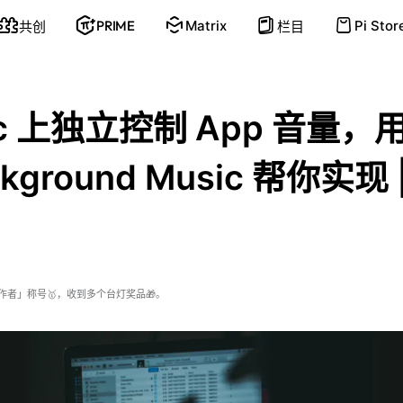
PRIME
Matrix
Pi Stor
共创
栏目
ac 上独立控制 App 音量，
kground Music 帮你实现 
1
作者」称号🥇，收到多个台灯奖品🎁。