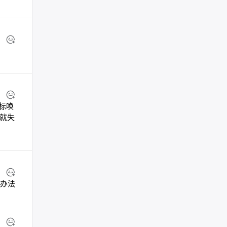
标唤
牙就失
决办法