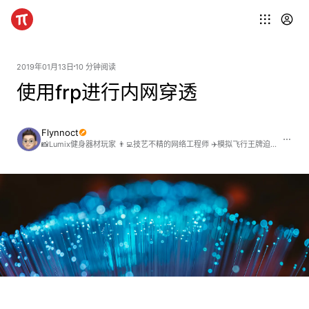
2019年01月13日
10 分钟阅读
使用frp进行内网穿透
Flynnoct
📸Lumix健身器材玩家 👨‍💻技艺不精的网络工程师 ✈️模拟飞行王牌迫降飞行员 🚀起了个名叫@flynnoct