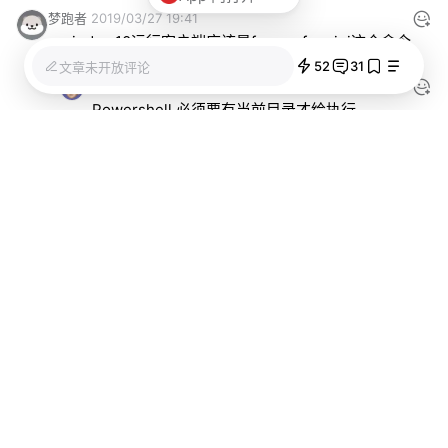
梦跑者
2019/03/27 19:41
window10运行客户端应该是frpc -c frpc.ini这个命令
52
31
文章未开放评论
Flynnoct
2019/03/28 03:26
Powershell 必须要有当前目录才给执行
Nehcknarf
2019/03/05 01:07
易懂且详实，很好的教程，感谢分享!
Aquamarine
2019/02/07 18:26
这篇好文居然没人顶，请教下作者，我想远程桌面走
P2P，能办到么？我这里测试没有成功。
Flynnoct
2019/02/13 02:44
如果是Windows自带的远程桌面，在远程计算机上