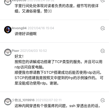
字里行间处处体现对读者负责的态度，细节写的很详
细，又通俗易懂，赞👍🏻
linvong94
2021/04/16 15:04
讲得好详细啊
Piser
2021/04/03 10:52
好文！

按照您的讲解成功搭建了TCP类型的服务。并且可以用
rdp访问自家电脑。

顺便我也想请教下STCP搭建成功后能否使用rdp访问。
STCP的搭建我是按照文中提到的frp的示例操作的。 可
是没能成功使用rdp。谢谢。
少数派_1019916
2021/02/07 02:11
这种内网穿透有个很蛋疼的问题，ssh 穿透出去的话，