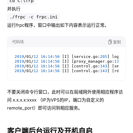
cd C:\frp
并执行
./frpc -c frpc.ini
运行frpc程序，窗口中输出如下内容表示运行正常。
代码块
复制
2019
/01/
12
16
:
14
:
56
 [I] [service.go:
205
] login to
2019
/01/
12
16
:
14
:
56
 [I] [proxy_manager.go:
136
2019
/01/
12
16
:
14
:
56
 [I] [control.go:
143
2019
/01/
12
16
:
14
:
56
 [I] [control.go:
143
不要关闭命令行窗口，此时可以在局域网外使用相应程序访
问 x.x.x.x:xxxx （IP为VPS的IP，端口为自定义的
remote_port）即可访问到相应服务。
客户端后台运行及开机自启