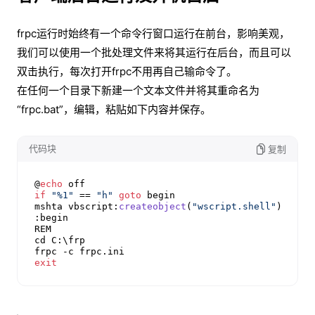
frpc运行时始终有一个命令行窗口运行在前台，影响美观，
我们可以使用一个批处理文件来将其运行在后台，而且可以
双击执行，每次打开frpc不用再自己输命令了。
在任何一个目录下新建一个文本文件并将其重命名为
“frpc.bat”，编辑，粘贴如下内容并保存。
代码块
复制
@
echo
if
"%1"
 == 
"h"
goto
 begin

mshta vbscript:
createobject
(
"wscript.shell"
).
run
(
:begin

REM

cd C:\frp

exit