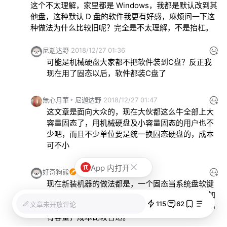
这个不太理解，家里都是 Windows，我都是默认改到其
他盘，这种默认 D 盘的软件我更有好感，麻烦问一下这
种做法为什么比较旧呢？完全是不太理解，不是抬杠。
尼迦达野
2018/12/27 01:36
可能是机械硬盘大家都不把软件装到C盘？反正我
现在用了固态以后，软件都装C盘了
無心月華
尼迦达野
2018/12/27 01:47
这文章是面向大众的，现在大伙都这么牛全部上大
容量固态了，用机械硬盘及小容量固态的用户也不
少吧，而且不少单位要是统一换固态硬盘的，成本
可不小
App 内打开
好奇狗熊
2018/12/27 02:57
现在新装机器的做法都是，一个固态当系统盘软键
盘，一个机械硬盘当存储盘，我就是256GB固态加
115
62
文章未开放评论
2T的机械盘，这样的好处是要速度有速度，要容量
有容量，成本比较合适。